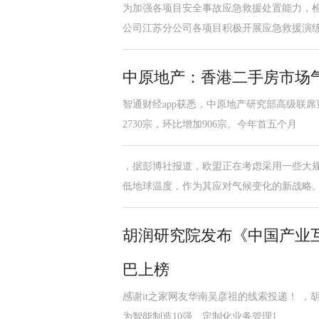
为加强各项目安全事故应急救援处置能力，
公司江苏分公司各项目积极开展应急救援演
中原地产：香港二手房市场
智通财经app获悉，中原地产研究部高级联
2730宗，环比增加906宗。今年首五个月
，据彭博社报道，欧盟正在考虑采用一些大
低地球温度，作为其应对气候变化的新战略
胡润研究院发布《中国产业
巴上榜
感谢it之家网友华南吴彦祖的线索投递！ ，
为智能制造10强、定制化业务管理1