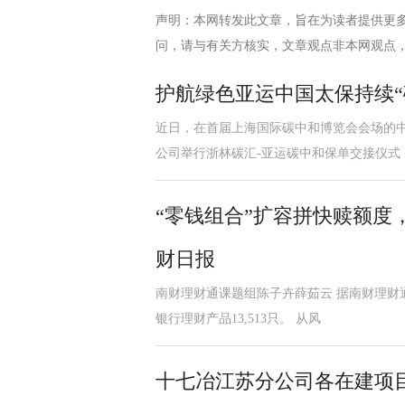
声明：本网转发此文章，旨在为读者提供更
问，请与有关方核实，文章观点非本网观点
护航绿色亚运中国太保持续“
近日，在首届上海国际碳中和博览会会场的
公司举行浙林碳汇-亚运碳中和保单交接仪式
“零钱组合”扩容拼快赎额度
财日报
南财理财通课题组陈子卉薛茹云 据南财理财通
银行理财产品13,513只。 从风
十七冶江苏分公司各在建项