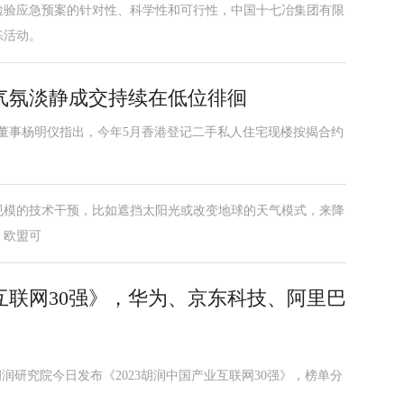
检验应急预案的针对性、科学性和可行性，中国十七冶集团有限
练活动。
气氛淡静成交持续在低位徘徊
席董事杨明仪指出，今年5月香港登记二手私人住宅现楼按揭合约
规模的技术干预，比如遮挡太阳光或改变地球的天气模式，来降
。欧盟可
互联网30强》，华为、京东科技、阿里巴
胡润研究院今日发布《2023胡润中国产业互联网30强》，榜单分