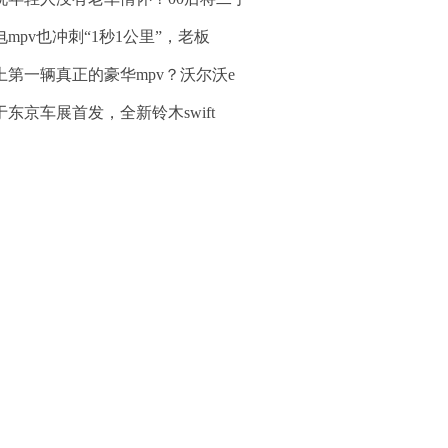
电mpv也冲刺“1秒1公里”，老板
上第一辆真正的豪华mpv？沃尔沃e
于东京车展首发，全新铃木swift