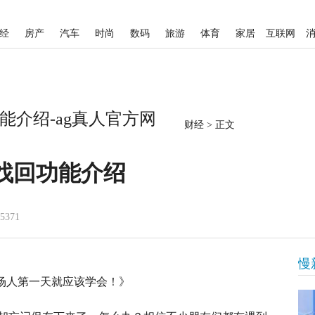
经
房产
汽车
时尚
数码
旅游
体育
家居
互联网
能介绍-ag真人官方网
财经
>
正文
件找回功能介绍
5371
慢
能，职场人第一天就应该学会！》