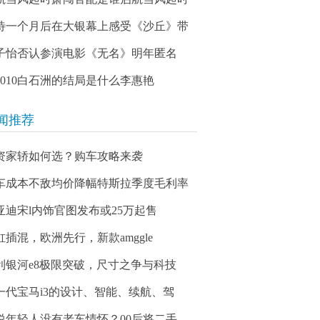
待一个月后在大银幕上感受《沙丘》带
子怡否认参演电影《无名》明年匿名
03010白石洲的结局是什么李惠艳
闻推荐
资家轿如何选？购车攻略来袭
车成本不敌均价降幅特斯拉季度毛利率
亚迪宋l内饰官图发布或25万起售
缸插混，欧洲先行，新款amggle
利银河e8极限突破，尺寸之争与科技
一代宝马i3的设计、智能、续航、驾
说年轻人没有老车情怀？00后将二手