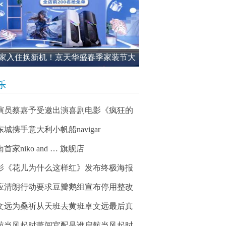
家入住换新机！京天华盛春季家装节大
进行中
乐
演员蔡嘉予受邀出演喜剧电影《疯狂的
东城携手意大利小帆船navigar
首家niko and … 旗舰店
影《花儿为什么这样红》发布终极海报
应清朗行动要求豆瓣鹅组宣布停用整改
文远为桑祈从天班去黄班卓文远最后真
航当风起时萧闯官配是谁启航当风起时