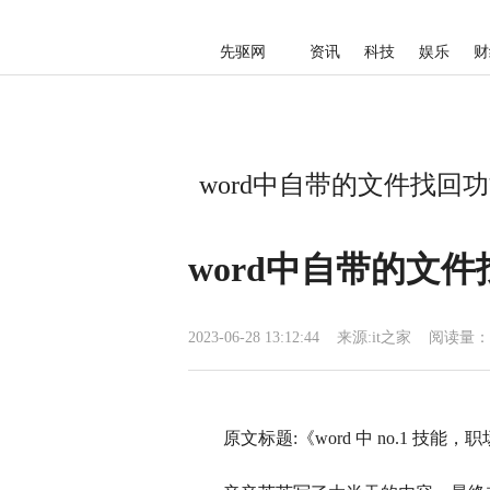
先驱网
资讯
科技
娱乐
财
word中自带的文件找回功
word中自带的文
2023-06-28 13:12:44
来源:
it之家
阅读量：
原文标题:《word 中 no.1 技