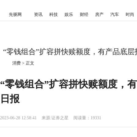
先驱网
资讯
科技
娱乐
财经
房产
汽车
时尚
“零钱组合”扩容拼快赎额度，有产品底层打
消费
>
正文
“零钱组合”扩容拼快赎额度，
日报
2023-06-28 12:58:41
来源:
证券之星
阅读量：19331