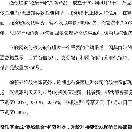
徽银理财“徽安5号”为新产品，成立于2023年4月19日，
较基准为7天通知存款基准利率，c份额募集上限为10亿元，在
面，c份额免收认购费，暂不收取申购和赎回费。托管费率为0.02%
年。6月30日(含)前，c份额固定管理费率优惠至0，优惠后综合费率
互联网银行作为银行理财一个重要的代销渠道，因其自带的
通数据显示，目前百信银行、微众银行和网商银行分别代销15、
销产品数量超350只。
除新品阶段性降费外，近期也有多家理财公司阶段性降低现金
起，兴银添利天天利17号f将投资管理费、托管费、销售服务费分别从0
下调至0.01%、0.01%、0.05%。中银理财“尊享天天”于6月21日
下调至0.00%。
货币基金成“零钱组合”扩容利器，系统对接建设或影响日快赎