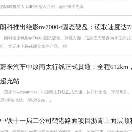
源因时机器人 因时机器人介绍，该机械手内部
朗科推出绝影nv7000-t固态硬盘：读取速度达73
，朗科推出绝影nv7000-t固态硬盘。外观方面，该款固态硬盘为常见的2
机、笔记本电脑或硬盘盒等产品。 绝
蔚来汽车中原南太行线正式贯通：全程612km
超充站
，蔚来powerjourneys｜中原南太行线正式贯通，从郑州出发，环形焦作
局7座换电站、7座超充站、3
中铁十一局二公司鹤港路面项目沥青上面层顺
日前，随着最后一车沥青混合料的摊铺、压实、收光完成，中铁十一局二