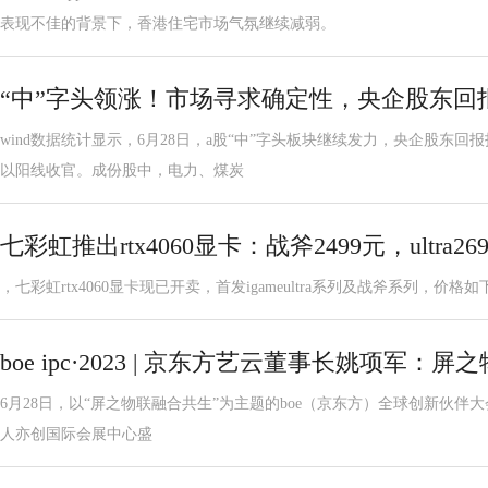
表现不佳的背景下，香港住宅市场气氛继续减弱。
“中”字头领涨！市场寻求确定性，央企股东回报et
wind数据统计显示，6月28日，a股“中”字头板块继续发力，央企股东回
以阳线收官。成份股中，电力、煤炭
七彩虹推出rtx4060显卡：战斧2499元，ultra26
，七彩虹rtx4060显卡现已开卖，首发igameultra系列及战斧系列，价格如下: 三风
boe ipc·2023 | 京东方艺云董事长姚项军：
6月28日，以“屏之物联融合共生”为主题的boe（京东方）全球创新伙伴大会·202
人亦创国际会展中心盛