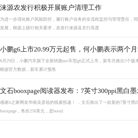
涞源农发行积极开展账户清理工作
为进一步强化账户风险防控，履行账户业务的全流程监控与管理责任，同
发展，根据上级行相关要求，农发行涞源县支行高度
小鹏g6上市20.99万元起售，何小鹏表示两个
6月29日，小鹏汽车旗下全新轿跑suv车型g6正式上市，新车共推出5个版本，售
根据官方数据，新车累计预售
文石booxpage阅读器发布：7英寸300ppi黑
感谢it之家网友华南吴彦祖的线索投递！ ，文石推出了一款新的7英寸
booxpage，售价250美元，是booxl