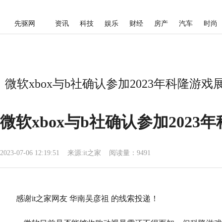
先驱网
资讯
科技
娱乐
财经
房产
汽车
时尚
微软xbox与b社确认参加2023年科隆游戏
微软xbox与b社确认参加2023
2023-07-06 12:19:51
来源:
it之家
阅读量：9491
感谢it之家网友 华南吴彦祖 的线索投递！