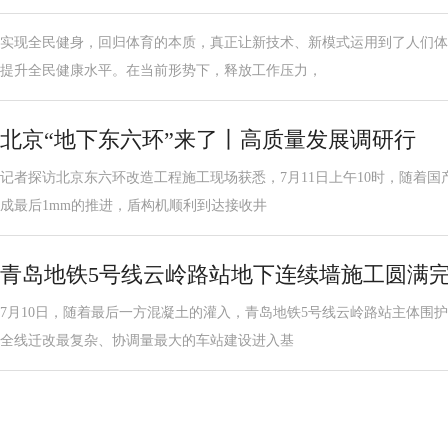
实现全民健身，回归体育的本质，真正让新技术、新模式运用到了人们体
提升全民健康水平。在当前形势下，释放工作压力，
北京“地下东六环”来了丨高质量发展调研行
记者探访北京东六环改造工程施工现场获悉，7月11日上午10时，随着国
成最后1mm的推进，盾构机顺利到达接收井
青岛地铁5号线云岭路站地下连续墙施工圆满
7月10日，随着最后一方混凝土的灌入，青岛地铁5号线云岭路站主体围
全线迁改最复杂、协调量最大的车站建设进入基