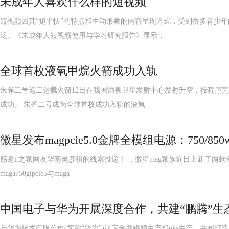
未成年人喜欢什么样的短视频
短视频因其“短平快”的特点和生动形象的内容呈现方式，受到很多青少
泛。《未成年人短视频使用与学习研究报告》显示，
全球首枚液氧甲烷火箭成功入轨
朱雀二号遥二运载火箭12日在我国酒泉卫星发射中心发射升空，按程序
成功。 朱雀二号成为全球首枚成功入轨的液氧
微星发布magpcie5.0金牌全模组电源：750/8
感谢it之家网友华南吴彦祖的线索投递！ ，微星mag家族近日上新了两
maga750glpcie5与maga
中国电子与华为开展深度合作，共建“鹏腾”生
与华为技术有限公司(简称“华为”)决定合并鲲鹏生态和pks生态，共同打