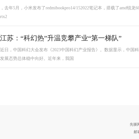
，去年5月，小米发布了redmibookpro14/152022笔记本，搭载了amd锐龙
rtx2
江苏：“科幻热”升温竞攀产业“第一梯队”
近日，中国科幻大会发布《2023中国科幻产业报告》。数据显示，中国科幻产
发展态势总体稳中向好。近年来，我国
先驱
邮