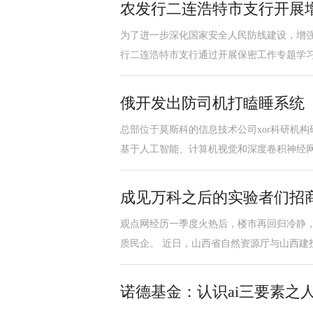
农发行二连浩特市支行开展
为了进一步深化国家安全人民防线建设，增
行二连浩特市支行通过开展保密工作专题学
俄开发出防司机打瞌睡系统
总部位于莫斯科的信息技术公司xor科研机
基于人工智能、计算机视觉和深度卷积神经
成见万科之后的实验者们招商
观点网经历一季度火热后，楼市再回归冷静
质民企。 近日，山西省自然资源厅与山西建
诺德基金：认识ai三要素之