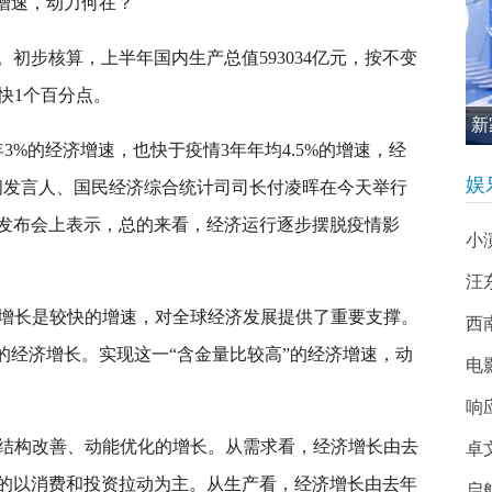
增速，动力何在？
初步核算，上半年国内生产总值593034亿元，按不变
快1个百分点。
新
年3%的经济增速，也快于疫情3年年均4.5%的增速，经
促
娱
闻发言人、国民经济综合统计司司长付凌晖在今天举行
闻发布会上表示，总的来看，经济运行逐步摆脱疫情影
小
汪
济增长是较快的增速，对全球经济发展提供了重要支撑。
西南
的经济增长。实现这一“含金量比较高”的经济增速，动
电
响
是结构改善、动能优化的增长。从需求看，经济增长由去
卓
的以消费和投资拉动为主。从生产看，经济增长由去年
启