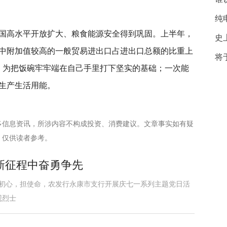
纯
我国高水平开放扩大、粮食能源安全得到巩固。上半年，
史
其中附加值较高的一般贸易进出口占进出口总额的比重上
将
位，为把饭碗牢牢端在自己手里打下坚实的基础；一次能
了生产生活用能。
多信息资讯，所涉内容不构成投资、消费建议。文章事实如有疑
，仅供读者参考。
新征程中奋勇争先
守初心，担使命，农发行永康市支行开展庆七一系列主题党日活
观烈士