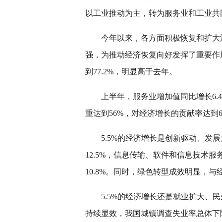
以工业推动为主，转为服务业和工业共
今年以来，各方面积极恢复和扩大
强，为推动经济恢复向好发挥了重要作
到77.2%，明显高于去年。
上半年，服务业增加值同比增长6.
重达到56%，对经济增长的贡献率达到6
5.5%的经济增长是创新驱动、发
12.5%，信息传输、软件和信息技术服
10.8%。同时，绿色转型成效明显，
5.5%的经济增长还是就业扩大、
持续显效，我国城镇调查失业率总体下降