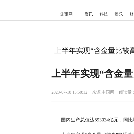
先驱网
资讯
科技
娱乐
财
上半年实现“含金量比较高
上半年实现“含金量
2023-07-18 13:58:12
来源:
中国网
阅读量：
国内生产总值达593034亿元，同比增