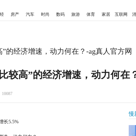
经
房产
汽车
时尚
数码
旅游
体育
家居
互联网
”的经济增速，动力何在？-ag真人官方网
比较高”的经济增速，动力何在
10087
慢
长5.5%