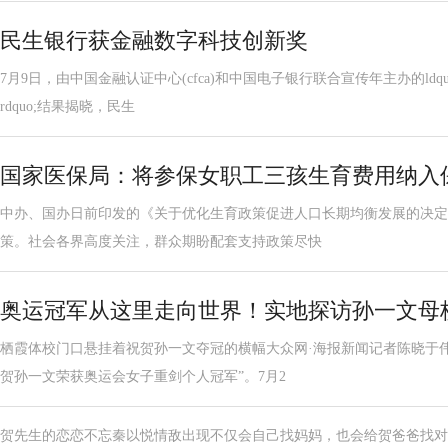
民生银行获金融数字科技创新奖
7月9日，由中国金融认证中心(cfca)和中国电子银行联合宣传年主办的ldq
rdquo;结果揭晓，民生
国家医保局：将参保女职工三孩生育费用纳入
中办、国办日前印发的《关于优化生育政策促进人口长期均衡发展的决定
策。社会各界高度关注，群众期盼配套支持政策尽快
奥运冠军从这里走向世界！实地探访孙一文母
栖霞体校门口悬挂着祝贺孙一文夺冠的横幅大众网·海报新闻记者陈晓于
贺孙一文荣获奥运会女子重剑个人冠军”。7月2
贺先生的恋恋不忘秦以悦情敌出现不仅会自己找妈妈，也会给贺爸爸找对