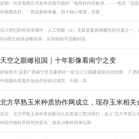
近期，抖音电商正式发布全面升级的「电商好内容标准」——包含「信息
听氛围良好」「商品新鲜有趣」四个核心维度，完善
在21世纪的科技浪潮中，人工智能（ai）无疑是最具颠覆性的力量之一
到ai医生精准诊断疾病；从智能助手流畅对话
天空之眼瞰祖国｜十年影像看南宁之变
拼版照片:这是广西南宁市五象新区一处沿江公园建成前后对比图。 广西
中国面向东盟开放合作的前沿城市、中国—东
北方早熟玉米种质协作网成立，现存玉米相关企
近日，北方早熟玉米种质创新论坛在黑龙江黑河举行，会上“北方早熟玉
科院作物科学研究所牵头，首批10家科研单位和