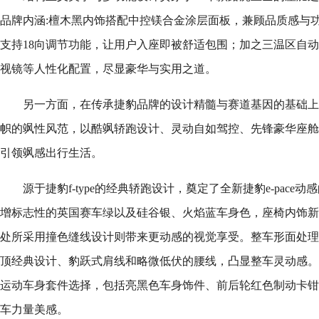
品牌内涵:檀木黑内饰搭配中控镁合金涂层面板，兼顾品质感与
支持18向调节功能，让用户入座即被舒适包围；加之三温区自
视镜等人性化配置，尽显豪华与实用之道。
另一方面，在传承捷豹品牌的设计精髓与赛道基因的基础上，全
帜的飒性风范，以酷飒轿跑设计、灵动自如驾控、先锋豪华座舱
引领飒感出行生活。
源于捷豹f-type的经典轿跑设计，奠定了全新捷豹e-pac
增标志性的英国赛车绿以及硅谷银、火焰蓝车身色，座椅内饰新
处所采用撞色缝线设计则带来更动感的视觉享受。整车形面处理
顶经典设计、豹跃式肩线和略微低伏的腰线，凸显整车灵动感。
运动车身套件选择，包括亮黑色车身饰件、前后轮红色制动卡钳
车力量美感。