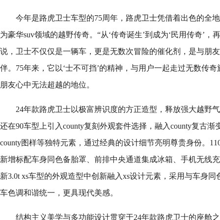
今年是路虎卫士车型的75周年，路虎卫士凭借着出色的全
为豪华suv领域的越野传奇。“从‘传奇诞生’到成为‘民用传奇’，
说，卫士不仅仅是一辆车，更是无数次冒险的催化剂，是与朋友
伴。75年来，它以‘士不可挡’的精神，与用户一起走过无数传
朋友心中无法超越的地位。
24年款路虎卫士以极富辨识度的方正造型，释放强大越野
还在90车型上引入county复刻外观套件选择，融入county复
county图样等独特元素，通过经典的设计细节亮明尊贵身份。1
新增标配车身同色备胎罩、前排中央通道集成冰箱、手机无线充
新3.0t xs车型的外观造型中创新融入xs设计元素，采用与车
车色调和谐统一，更具现代美感。
结构主义美学与多功能设计贯穿于24年款路虎卫士的座舱