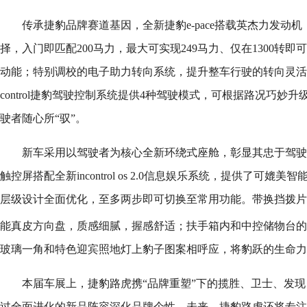
传承捷豹品牌赛道基因，全新捷豹e-pace搭载英杰力发动机，提
择，入门即匹配200马力，最大可实现249马力、仅在1300转即
动能；特别调校的电子助力转向系统，提升整车行驶的转向灵活度与稳定性
control捷豹驾驶控制系统提供4种驾驶模式，可根据路况巧妙
驶者随心所“驭”。
新车采用以驾驶者为核心全新环绕式座舱，彰显其忠于驾驶的赛
触控屏搭配全新incontrol os 2.0信息娱乐系统，提供了可
层级设计全面优化，至多两步即可切换至常用功能。带换挡拨片的全新
能真皮
方向盘，质感细腻，握感舒适；扶手箱内和中控储物台的
玻璃一角和特色迎宾照地灯上豹子图案相呼应，将豹跃的生命力
本届车展上，捷豹路虎携“品牌重塑”下的揽胜、卫士、发
过全面进化的新品阵容深化品牌个性。未来，捷豹路虎还将专注