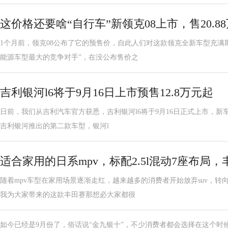
这价格还要啥“自行车”新领克08上市，售20.8
1个月前，领克08公布了它的预售价，自此人们对这款领克全新车型充满期
能源车型最大的竞争对手”，在没公布售价之
吉利银河l6将于9月16日上市预售12.8万元起
日前，我们从吉利汽车官方获悉，吉利银河l6将于9月16日正式上市，新车预售
吉利银河推出的第二款车型，银河l
适合家用的日系mpv，标配2.5l混动7座布局
随着mpv车型在家用场景逐渐走红，越来越多的消费者开始放弃suv，转
我为大家带来的这款丰田赛那想必大家都很
如今已经是9月份了，俗话说“金九银十”，不少消费者都会选择在这个时