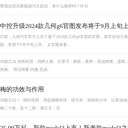
果现在想买新能源汽车的话，有什么推荐吗？作为
中控升级2024款几何g6官图发布将于9月上旬
日前，几何汽车官方公布了旗下2024款几何g6车型的官图，新车在动力
级，有望于9月中旬上市。 从官图来看，
功能主治 清热利湿；消肿止痛。主泄泻；痢疾；黄肿；风湿痹痛；遗精
伤痛。 用法用量 内服:煎汤，
梅的功效与作用
功能主治 1、痈疸疮肿。用盐梅烧存性，研为末，加轻粉少许，以香油涂
梅二十枚、盐十二两，淹五天；另
25.99万起，新款model3上市！新老款model