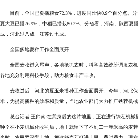
目前，全国已夏播粮食72.3%，进度同比快0.9个百分点。分
夏大豆已播76.9%，中稻已播栽80.2%。分省看，河南、陕西
成，河北过八成，江苏过七成。
全国多地夏种工作全面展开
全国麦收进入尾声，各地抢抓农时，科学高效统筹调度农机
各地充分利用科技手段，助力粮食丰产丰收。
麦收过后，河北的夏玉米播种工作全面展开。今年，河北保定
米，为提高播种的效率和质量，当地农业部门大力推广铁茬机械
总台记者 王帅南:在我身后的这片地里，正在进行铁茬机械
种？在小麦机械化收割后，地里就留下了不到二十厘米高的麦茬
米时，农民要深翻土地，把这些麦茬打进土里，费时费力，现在