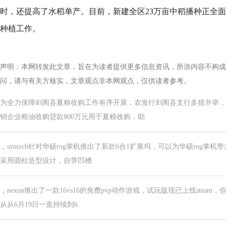
时，还提高了水稻单产。目前，新建全区23万亩中稻播种正全面
种植工作。
声明：本网转发此文章，旨在为读者提供更多信息资讯，所涉内容不构成
问，请与有关方核实，文章观点非本网观点，仅供读者参考。
为全力保障剑阁县夏粮收购工作有序开展，农发行剑阁县支行多措并举，抓
销企业粮油收购贷款800万元用于夏粮收购，助
，syntech针对华硕rog掌机推出了新款6合1扩展坞，可以为华硕rog掌
采用圆柱造型设计，自带凹槽
，nexon推出了一款16vs16的免费pvp动作游戏，试玩版现已上线ste
从从6月19日一直持续到6