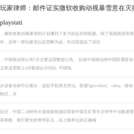
玩家律师：邮件证实微软收购动视暴雪意在灭
playstati
，微软收购动视暴雪的计划遭到了多方的反对和阻挠。除了英国政府和美
外，还有一群玩家也以反垄断为由，向法院提起了诉讼
，中国电信现公布5月主要运营数据公告。 目前中国移动和中国联通暂未
之家这里附上4月数据以示对比: 中国电
从设备名称可以看出，这款手机将支持2g、联通3g(wcdma)、cdma、移动 联通4g(
制式，并
近日，中国二冶梓州大道南延线项目荣获中国五矿青年文明号中冶集团青
讲奉献、敢打硬仗的青年队伍，在上级单位的正确领