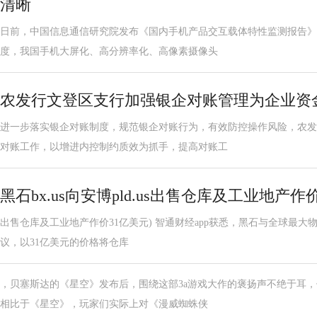
清晰
日前，中国信息通信研究院发布《国内手机产品交互载体特性监测报告》。
度，我国手机大屏化、高分辨率化、高像素摄像头
农发行文登区支行加强银企对账管理为企业资
进一步落实银企对账制度，规范银企对账行为，有效防控操作风险，农发
对账工作，以增进内控制约质效为抓手，提高对账工
黑石bx.us向安博pld.us出售仓库及工业地产作
出售仓库及工业地产作价31亿美元) 智通财经app获悉，黑石与全球最大物流地
议，以31亿美元的价格将仓库
，贝塞斯达的《星空》发布后，围绕这部3a游戏大作的褒扬声不绝于耳，
相比于《星空》，玩家们实际上对《漫威蜘蛛侠