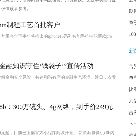
多信息资讯，所涉内容不构成投资、消费建议。文章事实如有疑
，仅供读者参考。
期
章
2nm制程工艺首批客户
1
今年下半年将推出的iphone15系列智能手机中的两款pro
新
金融知识守住‘钱袋子’”宣传活动
合
化解金融安全风险，共建和谐有序的金融生态环境。近日，农发
单
比
六
b：300万镜头、4g网络，到手价249元
吉
下
49元起，目前已上架官方小程序商城开售。 新款4g摄像机c8b内
谁