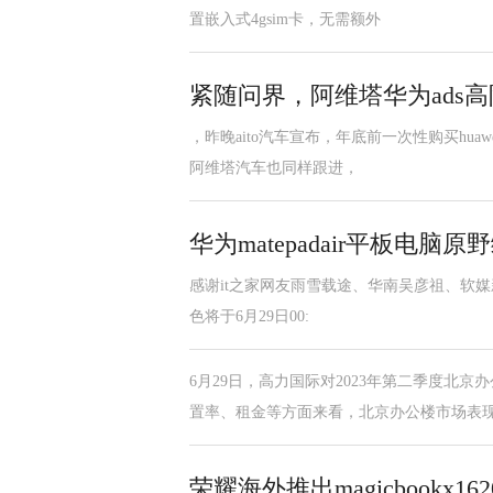
置嵌入式4gsim卡，无需额外
紧随问界，阿维塔华为ads高
，昨晚aito汽车宣布，年底前一次性购买huaw
阿维塔汽车也同样跟进，
华为matepadair平板电脑原
感谢it之家网友雨雪载途、华南吴彦祖、软媒新友1
色将于6月29日00:
6月29日，高力国际对2023年第二季度北
置率、租金等方面来看，北京办公楼市场表
荣耀海外推出magicbookx16