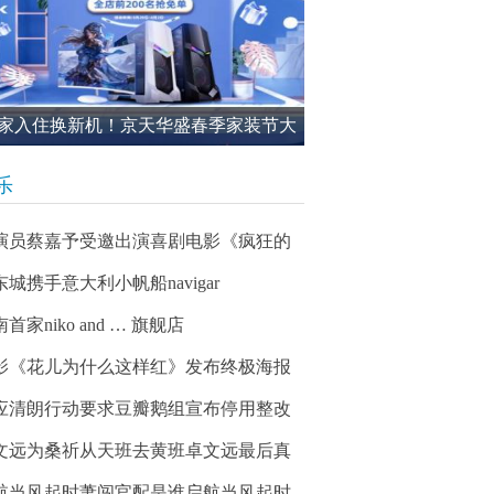
家入住换新机！京天华盛春季家装节大
进行中
乐
演员蔡嘉予受邀出演喜剧电影《疯狂的
东城携手意大利小帆船navigar
首家niko and … 旗舰店
影《花儿为什么这样红》发布终极海报
应清朗行动要求豆瓣鹅组宣布停用整改
文远为桑祈从天班去黄班卓文远最后真
航当风起时萧闯官配是谁启航当风起时