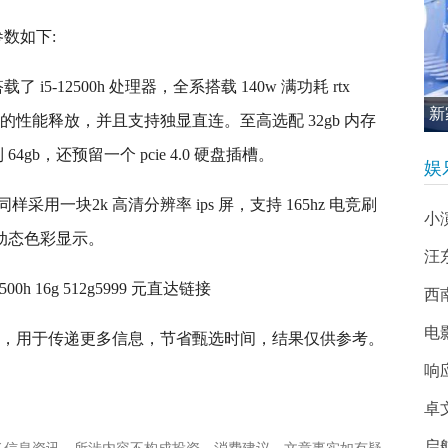
机参数如下:
最高搭载了 i5-12500h 处理器，全系搭载 140w 满功耗 rtx
新
好的性能释放，并且支持独显直连。至高选配 32gb 内存
促
64gb，还预留一个 pcie 4.0 硬盘插槽。
娱
英寸版同样采用一块2k 高清分辨率 ips 屏，支持 165hz 电竞刷
小
及高动态色彩显示。
汪
500h 16g 512g5999 元直达链接
西南
电
接，用于传递更多信息，节省甄选时间，结果仅供参考。
响
卓
启