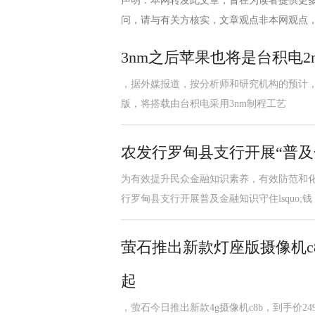
声明：本网转发此文章，旨在为读者提供更
问，请与有关方核实，文章观点非本网观点
3nm之后苹果也将是台积电
，据外媒报道，按分析师和研究机构的预计，苹果
版，将搭载由台积电采用3nm制程工艺
农发行罗甸县支行开展“普及
为有效提升民众金融知识素养，有效防范和
行罗甸县支行开展普及金融知识守住lsquo;钱
萤石推出新款灯座版摄像机c8
起
，萤石今日推出新款4g摄像机c8b，到手价2