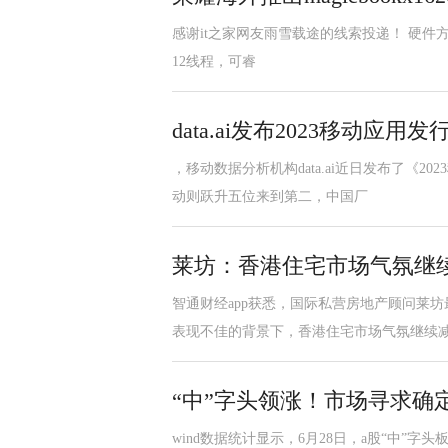
感谢it之家网友雨雪载途的线索投递！ 硬件方面，荣耀
12线程，可睿
data.ai发布2023移动
，移动数据分析机构data.ai近日发布了《2
动则跃升五位来到第二，中国厂
莱坊：香港住宅市场气氛继
智通财经app获悉，国际私营房地产顾问莱
表现不佳的背景下，香港住宅市场气氛继续
“中”字头领涨！市场寻求确定性
wind数据统计显示，6月28日，a股“中”