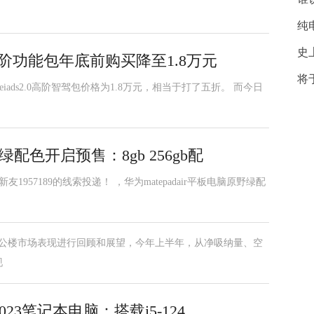
纯
史
阶功能包年底前购买降至1.8万元
将
eiads2.0高阶智驾包价格为1.8万元，相当于打了五折。 而今日
野绿配色开启预售：8gb 256gb配
957189的线索投递！ ，华为matepadair平板电脑原野绿配
京办公楼市场表现进行回顾和展望，今年上半年，从净吸纳量、空
现
2023笔记本电脑：搭载i5-124