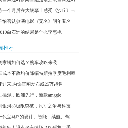
待一个月后在大银幕上感受《沙丘》带
子怡否认参演电影《无名》明年匿名
03010白石洲的结局是什么李惠艳
闻推荐
资家轿如何选？购车攻略来袭
车成本不敌均价降幅特斯拉季度毛利率
亚迪宋l内饰官图发布或25万起售
缸插混，欧洲先行，新款amggle
利银河e8极限突破，尺寸之争与科技
一代宝马i3的设计、智能、续航、驾
说年轻人没有老车情怀？00后将二手