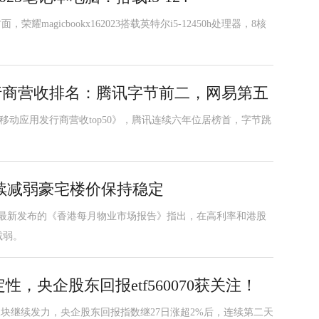
magicbookx162023搭载英特尔i5-12450h处理器，8核
应用发行商营收排名：腾讯字节前二，网易第五
023移动应用发行商营收top50》，腾讯连续六年位居榜首，字节跳
续减弱豪宅楼价保持稳定
坊最新发布的《香港每月物业市场报告》指出，在高利率和港股
减弱。
，央企股东回报etf560070获关注！
字头板块继续发力，央企股东回报指数继27日涨超2%后，连续第二天