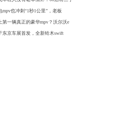
电mpv也冲刺“1秒1公里”，老板
上第一辆真正的豪华mpv？沃尔沃e
于东京车展首发，全新铃木swift