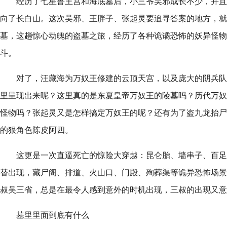
经历了七星鲁王宫和海底墓后，小三爷吴邪成长不少，并且
向了长白山。这次吴邪、王胖子、张起灵要追寻答案的地方，就
墓，这趟惊心动魄的盗墓之旅，经历了各种诡谲恐怖的妖异怪物
斗。
对了，汪藏海为万奴王修建的云顶天宫，以及庞大的阴兵队
里呈现出来呢？这里真的是东夏皇帝万奴王的陵墓吗？历代万奴
怪物吗？张起灵又是怎样搞定万奴王的呢？还有为了盗九龙抬尸
的狠角色陈皮阿四。
这更是一次直逼死亡的惊险大穿越：昆仑胎、墙串子、百足
替出现，藏尸阁、排道、火山口、门殿、殉葬渠等诡异恐怖场景
叔吴三省，总是在最令人感到意外的时机出现，三叔的出现又意
墓里里面到底有什么