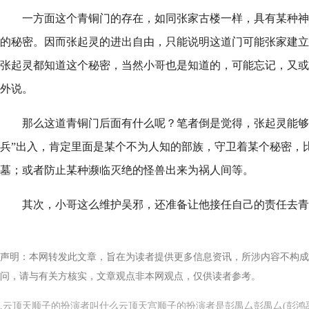
一方面这个青铜门的存在，如同张家古楼一样，具有某种神
的秘密。因而张起灵的进出自由，只能说明这道门可能张家建立
张起灵都知道这个秘密，当然小哥也是知道的，可能忘记，又或
外说。
那么这道青铜门后面有什么呢？笔者倒是觉得，张起灵能够
兵”出入，肯定里面是某个不为人知的部族，守卫着某个秘密，
墓；或者防止某种濒临灭绝的怪兽出来为祸人间等。
其次，小哥这么维护吴邪，还准备让他接任自己的责任去青
声明：本网转发此文章，旨在为读者提供更多信息资讯，所涉内容不构成
问，请与有关方核实，文章观点非本网观点，仅供读者参考。
,云顶天顺子的扮演者叫什么云顶天宫顺子的扮演者是彭禺厶彭禺厶(彭鸿禹