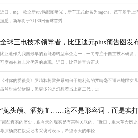
近日，mg一款全新suv局部图曝光，新车正式命名为mgone。该车基于上
据悉，新车将于7月30日全球首秀
全球三电技术领导者，比亚迪元plus预告图发
比亚迪作为我国最早的新能源转型车企之一，一向专注于自主技术研发，
可度都有着非常优秀的表现。近日，比亚迪官方正式
《对你的爱很美》罗晴和柯雷关系如何干脆利落的罗晴毫不避讳地跟女儿
虽然对生父憎恨，但更多的是幻想着当上富二代，走
“抛头颅、洒热血……这不是形容词，而是实打
“那些真实的历史，跟今天的现实是有某种关联的。”近日，重大革命历
导演杨虎在接受记者采访时表示，希望今天的年轻