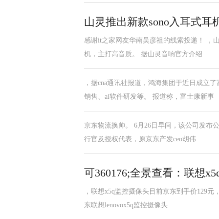
山灵推出新款sono入耳式耳机
感谢it之家网友华南吴彦祖的线索投递！ ，
机，主打高音质。 据山灵音响官方介绍
，据cna通讯社报道，鸿海集团于近日成立
销售、ai软件研发等。 报道称，富士康新事
京东物流换帅。 6月26日早间，该公司发布
行官及授权代表，原京东产发ceo胡伟
可360176;全景查看：联想
，联想x5q监控摄像头目前京东到手价129
东联想lenovox5q监控摄像头