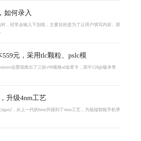
线，如何录入
格时，经常会输入下划线，主要目的是为了让用户填写内容。那
？
559元，采用tlc颗粒、pslc模
more达墨现推出了三款v90规格sd金星卡，其中128gb版本售
，升级4nm工艺
gen2，从上一代的6nm升级到了4nm工艺，为低端智能手机带