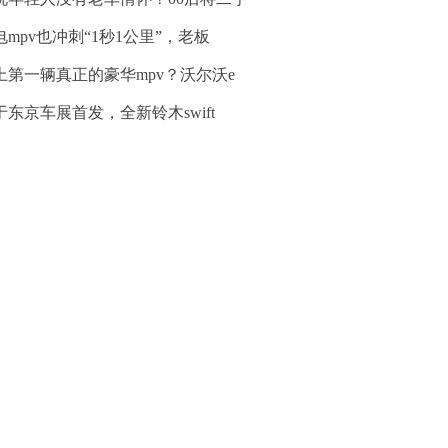
电mpv也冲刺“1秒1公里”，老板
上第一辆真正的豪华mpv？沃尔沃e
于东京车展首发，全新铃木swift