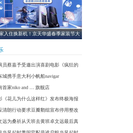
家入住换新机！京天华盛春季家装节大
进行中
乐
演员蔡嘉予受邀出演喜剧电影《疯狂的
东城携手意大利小帆船navigar
首家niko and … 旗舰店
影《花儿为什么这样红》发布终极海报
应清朗行动要求豆瓣鹅组宣布停用整改
文远为桑祈从天班去黄班卓文远最后真
航当风起时萧闯官配是谁启航当风起时