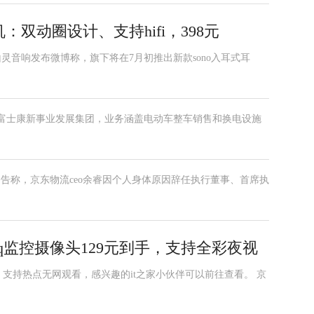
：双动圈设计、支持hifi，398元
山灵音响发布微博称，旗下将在7月初推出新款sono入耳式耳
了富士康新事业发展集团，业务涵盖电动车整车销售和换电设施
公告称，京东物流ceo余睿因个人身体原因辞任执行董事、首席执
x5q监控摄像头129元到手，支持全彩夜视
元，支持热点无网观看，感兴趣的it之家小伙伴可以前往查看。 京