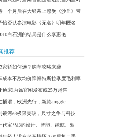
待一个月后在大银幕上感受《沙丘》带
子怡否认参演电影《无名》明年匿名
03010白石洲的结局是什么李惠艳
闻推荐
资家轿如何选？购车攻略来袭
车成本不敌均价降幅特斯拉季度毛利率
亚迪宋l内饰官图发布或25万起售
缸插混，欧洲先行，新款amggle
利银河e8极限突破，尺寸之争与科技
一代宝马i3的设计、智能、续航、驾
说年轻人没有老车情怀？00后将二手