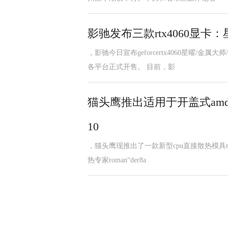
影驰发布三款rtx4060显卡
，影驰今日宣布geforcertx4060星曜
各平台正式开售。 目前，影
猫头鹰推出适用于开盖式amd
10
，猫头鹰现推出了一款新型cpu直接散热模具nm
热专家roman“der8a