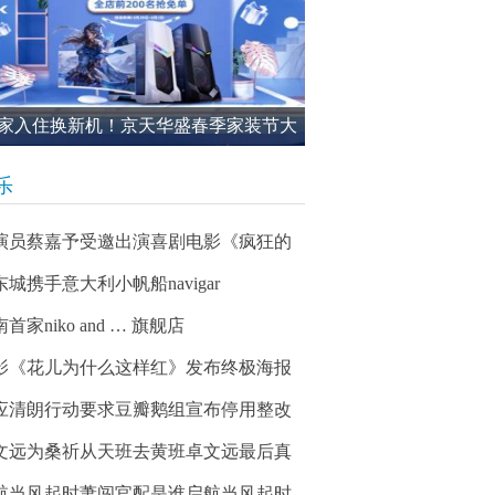
家入住换新机！京天华盛春季家装节大
进行中
乐
演员蔡嘉予受邀出演喜剧电影《疯狂的
东城携手意大利小帆船navigar
首家niko and … 旗舰店
影《花儿为什么这样红》发布终极海报
应清朗行动要求豆瓣鹅组宣布停用整改
文远为桑祈从天班去黄班卓文远最后真
航当风起时萧闯官配是谁启航当风起时