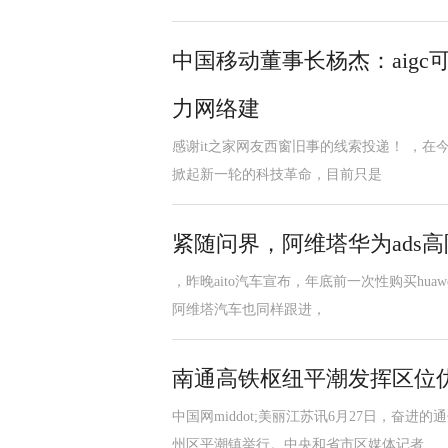
中国移动董事长杨杰：aig
力网络建
感谢it之家网友西窗旧事的线索投递！ ，在今
掀起新一轮的科技革命，目前只是
紧随问界，阿维塔华为ads高
，昨晚aito汽车宣布，年底前一次性购买huaw
阿维塔汽车也同样跟进，
南通高铁枢纽平潮发挥区位
中国网middot;美丽江苏讯6月27日，
州区平潮镇举行。中央和省市区媒体记者