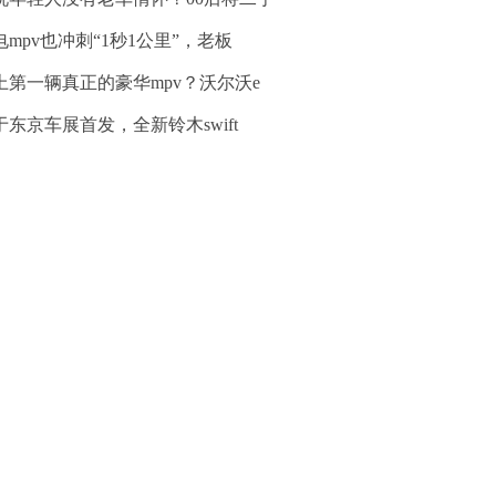
电mpv也冲刺“1秒1公里”，老板
上第一辆真正的豪华mpv？沃尔沃e
于东京车展首发，全新铃木swift