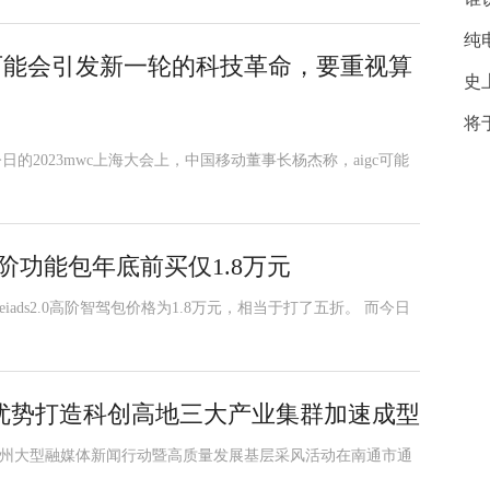
纯
c可能会引发新一轮的科技革命，要重视算
史
将
日的2023mwc上海大会上，中国移动董事长杨杰称，aigc可能
阶功能包年底前买仅1.8万元
eiads2.0高阶智驾包价格为1.8万元，相当于打了五折。 而今日
优势打造科创高地三大产业集群加速成型
奋进的通州大型融媒体新闻行动暨高质量发展基层采风活动在南通市通