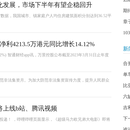
化发展，市场下半年有望企稳回升
期
”数据，我国城市、镇家庭户人均住房建筑面积分别达到36.52平
章
1
利4213.5万港元同比增长14.12%
新
2%) 智通财经app讯，万景控股公布截至2023年3月31日止年度
合
单
福家防范非法集资月。为加大防范非法集资宣传力度，提升人民群众
比
六
将上线b站、腾讯视频
吉
下
索投递！ ，哔哩哔哩页面显示，《超级马力欧兄弟大电影》即将
谁