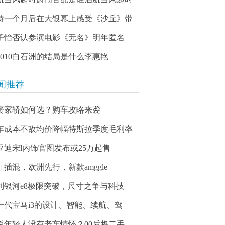
待一个月后在大银幕上感受《沙丘》带
子怡否认参演电影《无名》明年匿名
03010白石洲的结局是什么李惠艳
闻推荐
资家轿如何选？购车攻略来袭
车成本不敌均价降幅特斯拉季度毛利率
亚迪宋l内饰官图发布或25万起售
缸插混，欧洲先行，新款amggle
利银河e8极限突破，尺寸之争与科技
一代宝马i3的设计、智能、续航、驾
说年轻人没有老车情怀？00后将二手