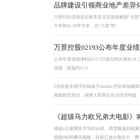
品牌建设引领商业地产差异
21世纪经济报道记者李莎北京报道根据“七普
方米和42.29平方米，比“六普”时
万景控股02193公布年度业绩净
公布年度业绩净利4213.5万港元同比增长14.1
业绩，收益约4.53
6月份是全国守住钱袋子middot;护好幸
风险防范意识，保障人民群众合法经济利益
《超级马力欧兄弟大电影》
感谢it之家网友手写的从前、雨雪载途的线
登陆b站和腾讯视频，目前已放出预告片，腾