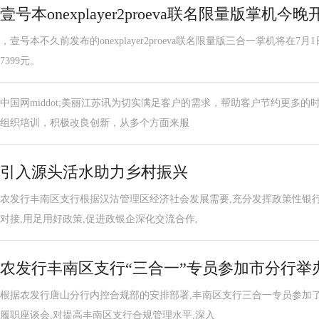
壹号本onexplayer2proeva联名限量版掌机今晚
，壹号本不久前发布的onexplayer2proeva联名限量版三合一掌机将在7月1日0点
7399元。
中国网middot;美丽江苏讯为切实满足客户的需求，帮助客户节约更多
组织培训，积极改良创新，从多个方面来服
引入源头活水助力乡村振兴
农发行丰南区支行根据汉沽管理区经济社会发展需要,充分发挥政策性银
对接,用足用好政策,促进政银企深化交流合作,
农发行丰南区支行“三合一”专员参加市分行举
根据农发行唐山分行内控合规部的安排部署,丰南区支行三合一专员参加
履职座谈会,对提高丰南区支行合规管理水平,深入