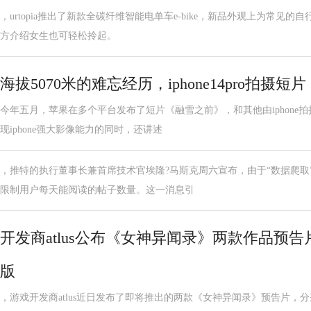
，urtopia推出了新款全碳纤维智能电单车e-bike，新品外观上为常见的
方介绍女生也可轻松拎起。
海拔5070米的难忘经历，iphone14pro拍摄
今年五月，苹果在多个平台发布了短片《融雪之前》，和其他由iphone
现iphone强大影像能力的同时，还讲述
，推特的执行董事长兼首席技术官埃隆?马斯克周六宣布，由于“数据爬取
限制用户每天能阅读的帖子数量。这一消息引
开发商atlus公布《女神异闻录》两款作品预告
版
，游戏开发商atlus近日发布了即将推出的两款《女神异闻录》预告片，分别是