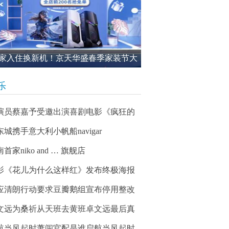
家入住换新机！京天华盛春季家装节大
进行中
乐
演员蔡嘉予受邀出演喜剧电影《疯狂的
东城携手意大利小帆船navigar
首家niko and … 旗舰店
影《花儿为什么这样红》发布终极海报
应清朗行动要求豆瓣鹅组宣布停用整改
文远为桑祈从天班去黄班卓文远最后真
航当风起时萧闯官配是谁启航当风起时