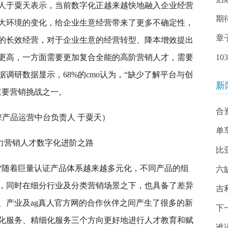
人于粟天表示，当前数字化正越来越快地融入企业经营
期
大环境的变化，给企业生意经营带来了更多不确定性，
章
的长效经营，对于企业生意的经营转型、降本增效提出
更高，一方面需要更加复合全能的高阶营销人才，需要
1
调研数据显示，68%的cmo认为，“缺少了解平台与创
新
重要营销挑战之一。
合
擎产品运营中台负责人 于粟天）
单
助力营销人才数字化进阶之路
比
“随着巨量认证产品体系越来越多元化，不同产品的组
六
，同时在细分行业及分类营销场景之下，也具备了差异
吉
务、产业及ag真人官方网的合作伙伴之间产生了很多的新
下
化服务、精细化服务三个方向更好地进行人才教育和赋
谁