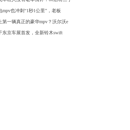
电mpv也冲刺“1秒1公里”，老板
上第一辆真正的豪华mpv？沃尔沃e
于东京车展首发，全新铃木swift