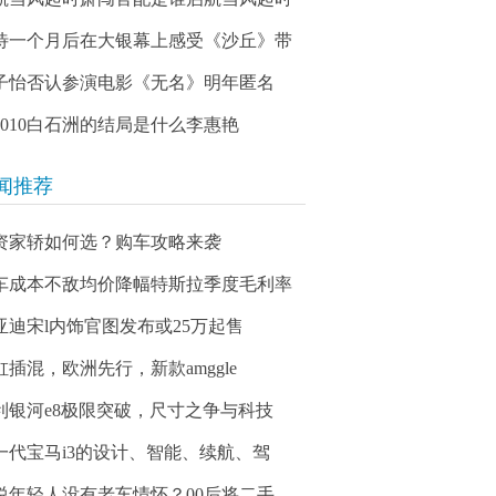
待一个月后在大银幕上感受《沙丘》带
子怡否认参演电影《无名》明年匿名
03010白石洲的结局是什么李惠艳
闻推荐
资家轿如何选？购车攻略来袭
车成本不敌均价降幅特斯拉季度毛利率
亚迪宋l内饰官图发布或25万起售
缸插混，欧洲先行，新款amggle
利银河e8极限突破，尺寸之争与科技
一代宝马i3的设计、智能、续航、驾
说年轻人没有老车情怀？00后将二手