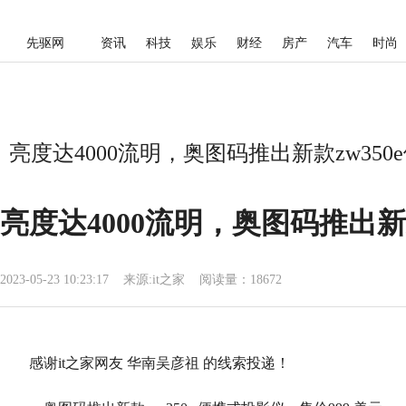
先驱网
资讯
科技
娱乐
财经
房产
汽车
时尚
亮度达4000流明，奥图码推出新款zw350
亮度达4000流明，奥图码推出新
2023-05-23 10:23:17
来源:
it之家
阅读量：18672
感谢it之家网友 华南吴彦祖 的线索投递！