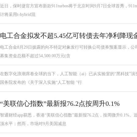
近日，保时捷官方宣布新款911turbos将于北京时间9月7日全球首秀，911
计将采用t-hybrid混
电工合金拟发不超5.45亿可转债去年净利降现
电工合金8月29日披露的向不特定对象发行可转换公司债券预案显示，公
募集资金总额不超过54,500.00万元(含
在数字化浪潮席卷全球的当下，人工智能（ai）已从实验室的“黑科技”
国务院发布的《关于深入实施“人工智能 ”行
“美联信心指数”最新报76.2点按周升0.1%
智通财经app获悉，香港“美联信心指数”最新报76.2点，按周微升0.1
顶水平；然而，市场对9月美国减息