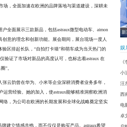
市场，全面加速在欧洲的品牌落地与渠道建设，深耕未
洲用户全面展示三款新品，包括astraux微型电动车、aimon
新
借极具创意的理念和创新功能。展会期间，展台现场一度人
促
娱
，体验区排起长队，“自拍打卡墙”和萌车成为当天热门的
验证了市场对新品的高度认可，也标志着astraux 在
《
圈”。
小
务负责人张云韵曾在华为、小米等企业深耕消费者业务多年，
汪
营经验。她的加入，使astraux能够精准洞察欧洲消
西南
网络，为公司在欧洲的长期发展和全球化战略奠定坚实
电
卓
牌建立情感共鸣，而不仅仅是购买产品。astraux希望
启