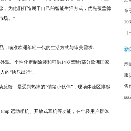
念，为他们打造属于自己的智能生活方式，优先覆盖德
章
市场。”
1
《
设计新品，瞄准欧洲年轻一代的生活方式与审美需求:
新
计感的外观、个性化定制涂装和可供14岁驾驶(部分欧洲国家
潮流
人的“快乐出行”。
服
售价
、互动反馈，是受到热捧的“情绪小伙伴”，现场体验区排起
i
实时对话、8mp 运动相机、开放式耳机等功能，在年轻用户群体