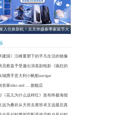
家入住换新机！京天华盛春季家装节大
进行中
乐
李建国》汪峰重塑下的平凡生活的镜像
演员蔡嘉予受邀出演喜剧电影《疯狂的
东城携手意大利小帆船navigar
首家niko and … 旗舰店
影《花儿为什么这样红》发布终极海报
文远为桑祈从天班去黄班卓文远最后真
航当风起时萧闯官配是谁启航当风起时