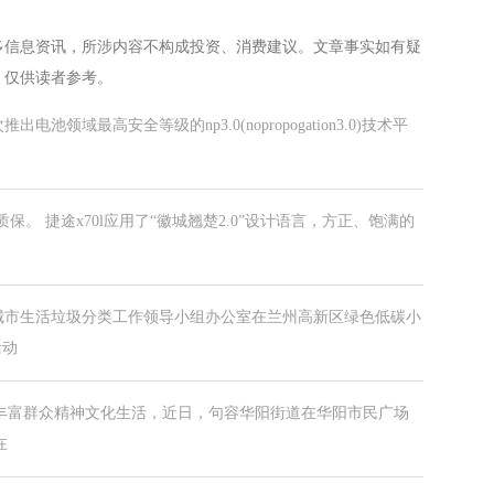
多信息资讯，所涉内容不构成投资、消费建议。文章事实如有疑
，仅供读者参考。
领域最高安全等级的np3.0(nopropogation3.0)技术平
质保。 捷途x70l应用了“徽城翘楚2.0”设计语言，方正、饱满的
城市生活垃圾分类工作领导小组办公室在兰州高新区绿色低碳小
活动
，丰富群众精神文化生活，近日，句容华阳街道在华阳市民广场
在