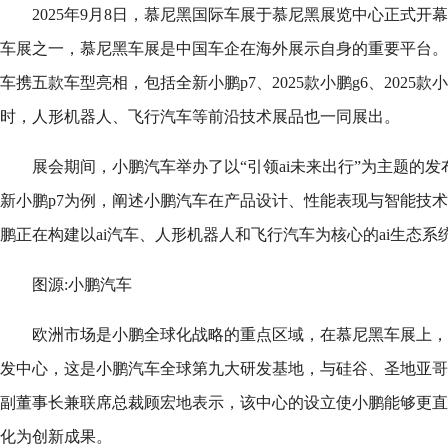
2025年9月8日，慕尼黑国际车展于慕尼黑展览中心正式开
车展之一，慕尼黑车展是中国车企在海外展示自身的重要平台。
车携五款车型亮相，包括全新小鹏p7、2025款小鹏g6、2025款小
时，人形机器人、飞行汽车等前沿技术展品也一同展出。
展会期间，小鹏汽车举办了以“引领ai未来出行”为主题的发
新小鹏p7为例，阐述小鹏汽车在产品设计、性能表现与智能技
鹏正在构建以ai汽车、人形机器人和飞行汽车为核心的ai生态系
图源:小鹏汽车
欧洲市场是小鹏全球化战略的重点区域，在慕尼黑车展上，
发中心，这是小鹏汽车全球第九大研发基地，与硅谷、圣地亚哥
副董事长兼联席总裁顾宏地表示，该中心的设立使小鹏能够更直
化为创新成果。