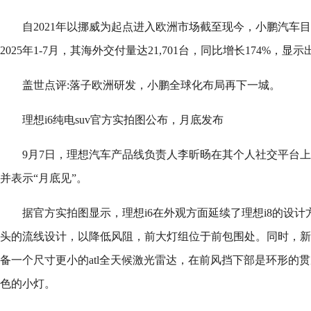
自2021年以挪威为起点进入欧洲市场截至现今，小鹏汽车目
2025年1-7月，其海外交付量达21,701台，同比增长174%，
盖世点评:落子欧洲研发，小鹏全球化布局再下一城。
理想i6纯电suv官方实拍图公布，月底发布
9月7日，理想汽车产品线负责人李昕旸在其个人社交平台上
并表示“月底见”。
据官方实拍图显示，理想i6在外观方面延续了理想i8的设
头的流线设计，以降低风阻，前大灯组位于前包围处。同时，新
备一个尺寸更小的atl全天候激光雷达，在前风挡下部是环形的
色的小灯。