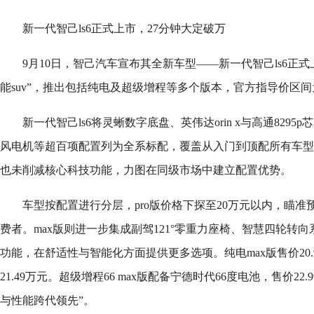
新一代智己ls6正式上市，27分钟大定破万
9月10日，智己汽车宣布其全新车型——新一代智己ls6正
能suv”，推出包括纯电及超级增程等多个版本，官方指导价区间为19
新一代智己ls6将灵蜥数字底盘、英伟达orin x与高通8295
风电机等超百项配置列为全系标配，覆盖从入门到顶配所有车型
也未削减核心科技功能，力图在同级市场中建立配置优势。
车型按配置进行分层，pro版价格下探至20万元以内，瞄
费者。max版则进一步集成副驾121°零重力座椅、智慧四轮转
功能，在舒适性与智能化方面提供更多选项。纯电max版售价20.9
21.49万元。超级增程66 max版配备宁德时代66度电池，售价2
与性能跨代领先”。