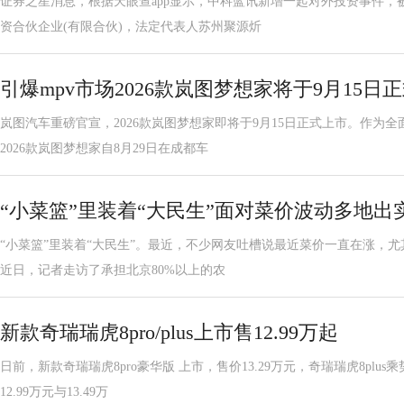
证券之星消息，根据天眼查app显示，中科蓝讯新增一起对外投资事件，
资合伙企业(有限合伙)，法定代表人苏州聚源炘
引爆mpv市场2026款岚图梦想家将于9月15日
岚图汽车重磅官宣，2026款岚图梦想家即将于9月15日正式上市。作为全
2026款岚图梦想家自8月29日在成都车
“小菜篮”里装着“大民生”面对菜价波动多地出
“小菜篮”里装着“大民生”。最近，不少网友吐槽说最近菜价一直在涨，
近日，记者走访了承担北京80%以上的农
新款奇瑞瑞虎8pro/plus上市售12.99万起
日前，新款奇瑞瑞虎8pro豪华版 上市，售价13.29万元，奇瑞瑞虎8plu
12.99万元与13.49万