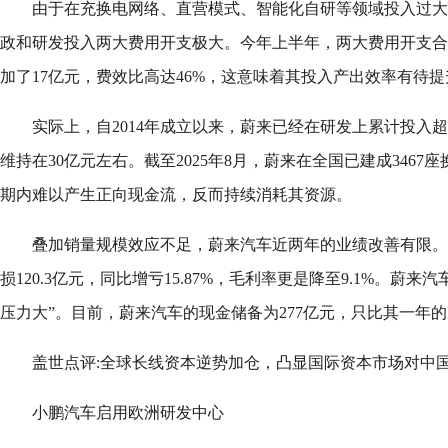
由于在充换电网络、直营模式、智能化自研等领域投入过大
政和研发投入两大费用开支极大。今年上半年，两大费用开支合计
加了17亿元，费效比高达46%，这意味着其投入产出效率有待提
实际上，自2014年成立以来，蔚来已经在研发上累计投入超
维持在30亿元左右。截至2025年8月，蔚来在全国已建成346
期内难以产生正向现金流，反而持续消耗其资源。
叠加销量规模效应不足，蔚来汽车近两年的业绩改善有限。2
损120.3亿元，同比增亏15.87%，毛利率更是降至9.1%。蔚
压力大”。目前，蔚来汽车的现金储备为277亿元，只比其一年
盖世点评:全球长线资本逆势加仓，凸显国际资本市场对中
小鹏汽车启用欧洲研发中心