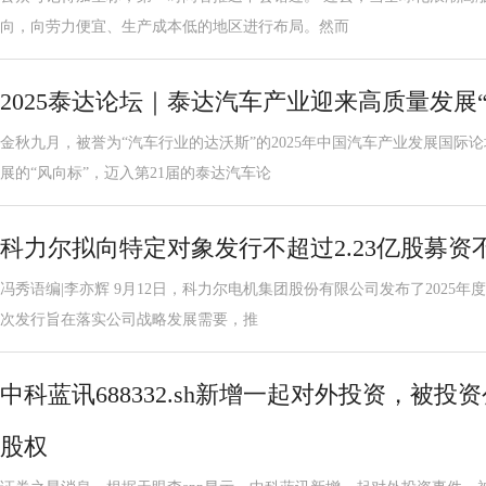
向，向劳力便宜、生产成本低的地区进行布局。然而
2025泰达论坛｜泰达汽车产业迎来高质量发展
金秋九月，被誉为“汽车行业的达沃斯”的2025年中国汽车产业发展国际
展的“风向标”，迈入第21届的泰达汽车论
科力尔拟向特定对象发行不超过2.23亿股募资不超
冯秀语编|李亦辉 9月12日，科力尔电机集团股份有限公司发布了2025
次发行旨在落实公司战略发展需要，推
中科蓝讯688332.sh新增一起对外投资，被
股权