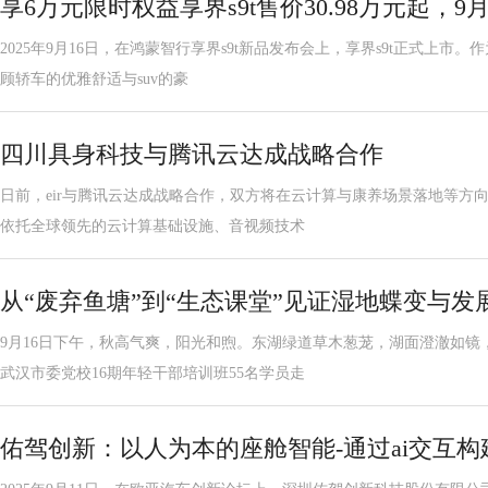
享6万元限时权益享界s9t售价30.98万元起，9
2025年9月16日，在鸿蒙智行享界s9t新品发布会上，享界s9t正式上市。
顾轿车的优雅舒适与suv的豪
四川具身科技与腾讯云达成战略合作
日前，eir与腾讯云达成战略合作，双方将在云计算与康养场景落地等方
依托全球领先的云计算基础设施、音视频技术
从“废弃鱼塘”到“生态课堂”见证湿地蝶变与发
9月16日下午，秋高气爽，阳光和煦。东湖绿道草木葱茏，湖面澄澈如镜
武汉市委党校16期年轻干部培训班55名学员走
佑驾创新：以人为本的座舱智能-通过ai交互