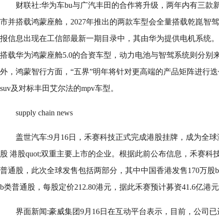
财联社:华为车bu与广汽丰田的合作将升级，两年内有三款
市并搭载鸿蒙座舱，2027年推出的两款车型会全量搭载乾崑智
报信息出现在工信部最新一期目录中，其由华为提供电机系统。
搭载华为鸿蒙座舱5.0的合资车型，动力电池与智驾系统则分别来自
外，鸿蒙智行方面，“五界”明年将针对更高端的产品矩阵进行
suv及对标丰田艾尔法的mpv车型。
supply chain news
盖世汽车:9月16日，禾赛科技正式完成港股挂牌，成为全球激
股 港股quot;双重主要上市的企业。根据此前公布信息，禾赛科技
普通股，此次全球发售包括两部分，其中中国香港发售170万股b
b类普通股，每股定价212.80港元，据此禾赛预计募资41.6亿港
界面新闻:豪威集团9月16日在互动平台表示，目前，公司