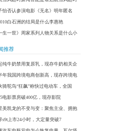
子怡否认参演电影《无名》明年匿名
03010白石洲的结局是什么李惠艳
一生一世》周家系列人物关系是什么小
闻推荐
起纯牛奶禁用复原乳，现存牛奶相关企
半年我国跨境电商创新高，现存跨境电
伙骑鸵鸟“狂飙”称快过电动车，全国
025电影票房破400亿，现存影院
星美凯龙的不变与变：聚焦主业、拥抱
界s9t上市24小时，大定量突破7
懂汽车电瓶亏电怎么恢复电量，瓦尔塔