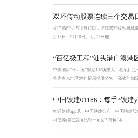
双环传动股票连续三个交易日
杨洋编|李亦辉 9月17日，浙江双环传动机械
月15日、9月16日、9月17日连
“百亿级工程”汕头港广澳港
中国国家“十四五”规划102项重大工程项目
将为粤东地区对外贸易提供坚实、高效的物
中国铁建01186：每手“铁建yk
智通财经app讯，中国铁建公布，中国铁建股
司债券(第三期)(品种一)(以下简称“本