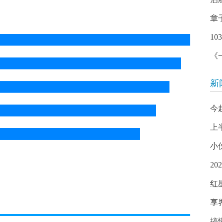
章
1
《
新
今
上
小
2
红
享
搞