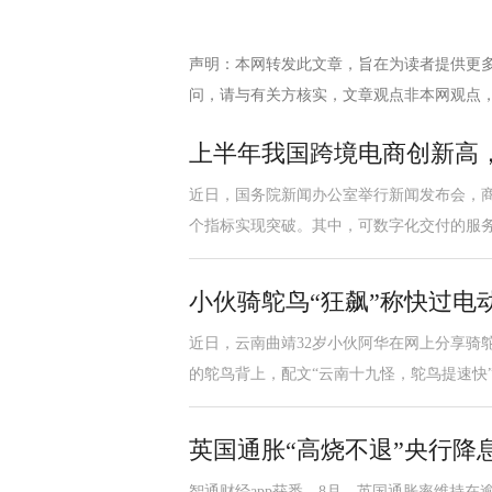
声明：本网转发此文章，旨在为读者提供更
问，请与有关方核实，文章观点非本网观点
上半年我国跨境电商创新高，
近日，国务院新闻办公室举行新闻发布会，
个指标实现突破。其中，可数字化交付的服
小伙骑鸵鸟“狂飙”称快过电
近日，云南曲靖32岁小伙阿华在网上分享骑
的鸵鸟背上，配文“云南十九怪，鸵鸟提速快
英国通胀“高烧不退”央行降
智通财经app获悉，8月，英国通胀率维持