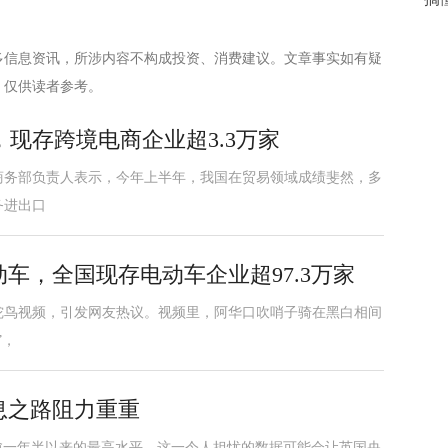
多信息资讯，所涉内容不构成投资、消费建议。文章事实如有疑
，仅供读者参考。
现存跨境电商企业超3.3万家
商务部负责人表示，今年上半年，我国在贸易领域成绩斐然，多
务进出口
动车，全国现存电动车企业超97.3万家
鸵鸟视频，引发网友热议。视频里，阿华口吹哨子骑在黑白相间
”，
息之路阻力重重
在逾一年半以来的最高水平，这一令人担忧的数据可能会让英国央