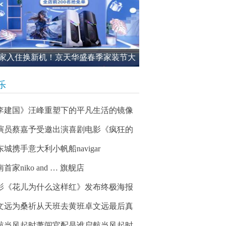
家入住换新机！京天华盛春季家装节大
进行中
乐
李建国》汪峰重塑下的平凡生活的镜像
演员蔡嘉予受邀出演喜剧电影《疯狂的
东城携手意大利小帆船navigar
首家niko and … 旗舰店
影《花儿为什么这样红》发布终极海报
文远为桑祈从天班去黄班卓文远最后真
航当风起时萧闯官配是谁启航当风起时