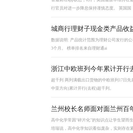
行官员对进一步降息保持谨慎态度。 英国国
城商行理财子现金类产品收益
数据说明: 产品统计范围为理财公司发行的公
3个月。 榜单排名来自理财通ai
浙江中欧班列今年累计开行
超千列 两列满载出口货物的中欧班列17日先
中亚方向)累计开行(去程)超千列。
兰州校长名师面对面兰州百年
高中化学常因“碎片化”的知识点让学生望而
培瑞说，高中化学知识看似庞杂，实则存在