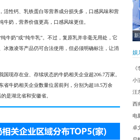
，活性钙、乳铁蛋白等营养成分损失多，口感风味和营
纯牛奶，营养价值更高，口感风味更佳。
新
纯牛奶”或“纯牛乳”。不过，复原乳并非毫无用处，它
促
、冰激凌等产品仍可合法使用，但必须明确标注，让消
娱
《
国现存在业、存续状态的牛奶相关企业超206.7万家。
小
省牛奶相关企业数量位居前列，分别为超18.5万余
汪
其后的是湖北省和安徽省。
西南
电
卓
启