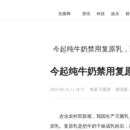
先驱网
资讯
科技
娱乐
财
今起纯牛奶禁用复原乳，现
今起纯牛奶禁用复原
2025-09-22 11:34:57
来源:
天眼查
阅读量：
农业农村部新规，我国生产灭菌乳
原乳。复原乳是把牛奶干燥成乳粉后，