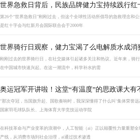
世界急救日背后，民族品牌健力宝持续践行红
第26个“世界急救日”刚刚过去，但这个全球性活动所倡导的急救理念和
是红十字会与红新月会国际联合会于2000年
世界骑行日观察，健力宝渴了么电解质水成消
刚刚过去的世界骑行日，在社交媒体引起诸多关注和热议。近年来，骑行
在中国城市快速兴起。在这一潮流中，科学补水的需
奥运冠军开讲啦！这堂“有温度”的思政课大有
“那次夺冠，当国旗升起、国歌奏响时，我深深懂得了什么叫‘集体荣誉远
国家羽毛球队队长、上海体育大学竞技运动学院
在科技革命与产业变革的浪潮中，人工智能（ai）正以颠覆性力量重塑
产线，从消费市场到社会治理，ai通过技术渗透