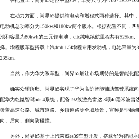
在配置上，尚界h5定位中型suv，车身尺寸为4780×1910×1
在动力方面，尚界h5提供纯电动和增程式两种选择。其中
电动机总功率分为150kw和180kw两个版本。根据配置不同，匹配
池和容量为80kwh的三元锂电池，cltc纯电续航里程共有525km、53
择。增程版车型搭载上汽dmh 1.5l增程专用发动机，电池容量为32.
235km。
当然，作为华为系车型，尚界h5最让市场期待的是智能化
确实众望所归。尚界h5实现了华为高阶智能辅助驾驶系统向
配华为乾崑智驾ads 4系统，配备192线激光雷达 3颗4d毫米
覆盖高速公路、城市道路、乡镇道路等全域场景，宣称是“同级
向、后向、侧向防碰撞。
另外，尚界h5基于上汽荣威es39车型开发，搭载华为智能