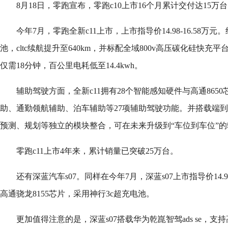
8月18日，零跑宣布，零跑c10上市16个月累计交付达15万
今年7月，零跑全新c11上市，上市指导价14.98-16.58万元
池，cltc续航提升至640km，并标配全域800v高压碳化硅快充平台，
仅需18分钟，百公里电耗低至14.4kwh。
辅助驾驶方面，全新c11拥有28个智能感知硬件与高通865
助、通勤领航辅助、泊车辅助等27项辅助驾驶功能。并搭载端
预测、规划等独立的模块整合，可在未来升级到“车位到车位”
零跑c11上市4年来，累计销量已突破25万台。
还有深蓝汽车s07。同样在今年7月，深蓝s07上市指导价14.9
高通骁龙8155芯片，采用神行3c超充电池。
更加值得注意的是，深蓝s07搭载华为乾崑智驾ads se，