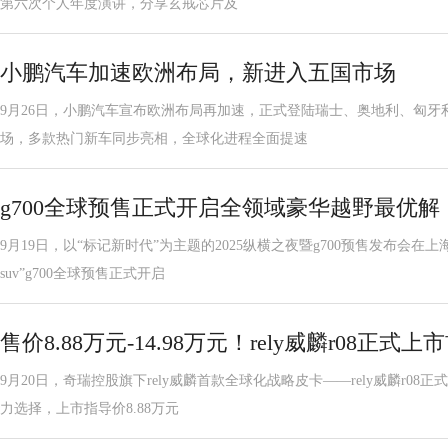
第六次个人年度演讲，分享玄戒芯片及
小鹏汽车加速欧洲布局，新进入五国市场
9月26日，小鹏汽车宣布欧洲布局再加速，正式登陆瑞士、奥地利、匈牙
场，多款热门新车同步亮相，全球化进程全面提速
g700全球预售正式开启全领域豪华越野最优解
9月19日，以“标记新时代”为主题的2025纵横之夜暨g700预售发布会
suv”g700全球预售正式开启
售价8.88万元-14.98万元！rely威麟r08正
9月20日，奇瑞控股旗下rely威麟首款全球化战略皮卡——rely威麟r0
力选择，上市指导价8.88万元