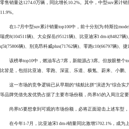
零售销量达1274.0万辆，同比增长10.2%。其中，中型suv累计销
11.9%。
在1-7月中型suv累计销量top100中，前十分别为:特斯拉model
瑞虎8(104511辆)、大众探岳(95121辆)、比亚迪宋l dm-i(84827辆
q5l(75806辆)、别克昂科威plus(71762辆)、零跑c10(66797辆)、捷
该榜单top10中，燃油车占7席，新能源占3席。但放眼整个t
比皆是，包括比亚迪、零跑、深蓝、乐道、极氪、蔚来、小鹏、
这一市场的竞争逻辑已从早期的“续航比拼”演进为“综合实
等品牌凭借先发优势占据了主要市场份额，尚界h5的入局注定
尚界h5要想拿到可观的市场份额，必将正面迎击上述车型
在今年1-7月，比亚迪宋l dm-i销量同比激增5702.1%，