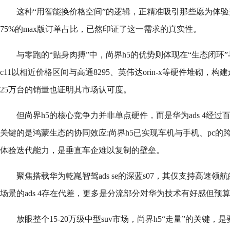
这种“用智能换价格空间”的逻辑，正精准吸引那些愿为体
75%的max版订单占比，已然印证了这一需求的真实性。
与零跑的“贴身肉搏”中，尚界h5的优势则体现在“生态闭环”与
c11以相近价格区间与高通8295、英伟达orin-x等硬件堆砌
25万台的销量也证明其市场认可度。
但尚界h5的核心竞争力并非单点硬件，而是华为ads 4经
关键的是鸿蒙生态的协同效应:尚界h5已实现车机与手机、pc的
体验迭代能力，是垂直车企难以复制的壁垒。
聚焦搭载华为乾崑智驾ads se的深蓝s07，其仅支持高速领
场景的ads 4存在代差，更多是分流部分对华为技术有好感但预
放眼整个15-20万级中型suv市场，尚界h5“走量”的关键，