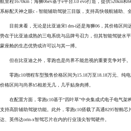
航里程1670km；海狮06ev基于e平台3.0 evo打造，提供520km
系标配天神之眼c - 智能辅助驾驶三目版，支持高快领航辅助
目前来看，无论是比亚迪宋l dm-i还是海狮06，其价格区
势在于比亚迪成熟的三电系统与品牌号召力，但其智能驾驶水平
蒙座舱的生态优势或许可以与其一搏。
但在比亚迪之外，零跑也是尚界不能忽视的重要竞争对手。
零跑c10增程车型预售价格区间为15.18万至18.18万元、纯电车
价格区间与尚界h5相差无几，几乎贴身肉搏。
在配置方面，零跑c10基于“四叶草”中央集成式电子电气
支持高阶辅助驾驶功能。此外，零跑c10搭载了高通8295智舱芯
达、英伟达orin-x智驾芯片在内的行业顶尖智驾硬件。