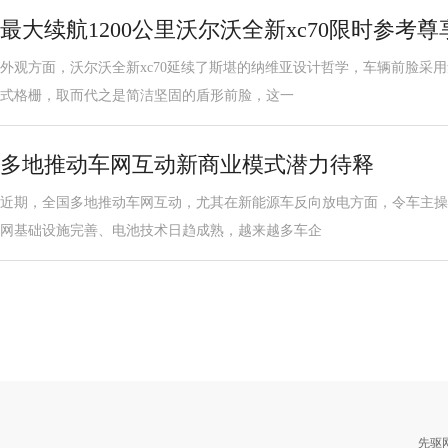
最大续航1200公里沃尔沃全新xc70限时参考尊享
外观方面，沃尔沃全新xc70延续了斯堪的纳维亚设计哲学，车辆前脸采
式格栅，取而代之是简洁坚固的盾形前脸，这一
多地推动车网互动新商业模式潜力待释
近期，全国多地推动车网互动，尤其在新能源车反向放电方面，令车主操
网基础设施完善、电池技术日趋成熟，越来越多车企
先驱