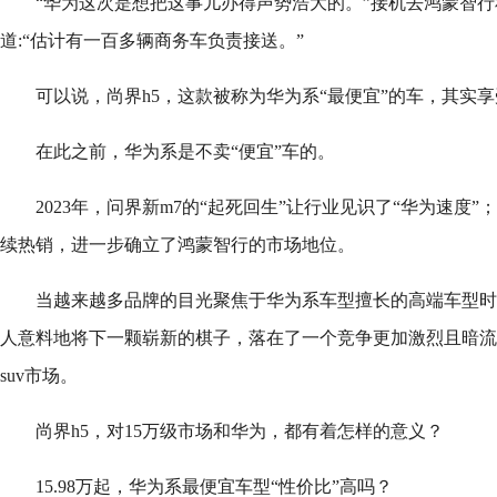
“华为这次是想把这事儿办得声势浩大的。”接机去鸿蒙智
道:“估计有一百多辆商务车负责接送。”
可以说，尚界h5，这款被称为华为系“最便宜”的车，其实享
在此之前，华为系是不卖“便宜”车的。
2023年，问界新m7的“起死回生”让行业见识了“华为速度”；
续热销，进一步确立了鸿蒙智行的市场地位。
当越来越多品牌的目光聚焦于华为系车型擅长的高端车型时
人意料地将下一颗崭新的棋子，落在了一个竞争更加激烈且暗流
suv市场。
尚界h5，对15万级市场和华为，都有着怎样的意义？
15.98万起，华为系最便宜车型“性价比”高吗？