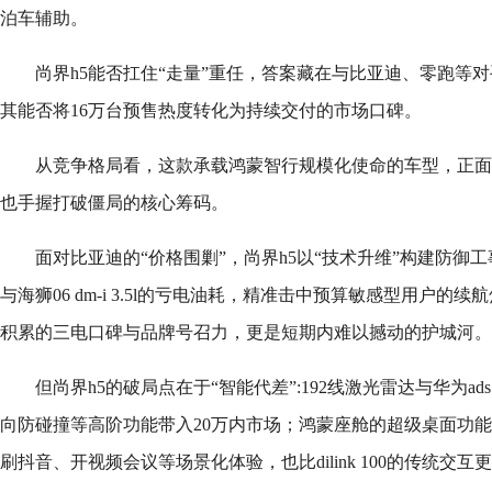
泊车辅助。
尚界h5能否扛住“走量”重任，答案藏在与比亚迪、零跑等
其能否将16万台预售热度转化为持续交付的市场口碑。
从竞争格局看，这款承载鸿蒙智行规模化使命的车型，正面
也手握打破僵局的核心筹码。
面对比亚迪的“价格围剿”，尚界h5以“技术升维”构建防御工事。宋l
与海狮06 dm-i 3.5l的亏电油耗，精准击中预算敏感型用户
积累的三电口碑与品牌号召力，更是短期内难以撼动的护城河。
但尚界h5的破局点在于“智能代差”:192线激光雷达与华为ad
向防碰撞等高阶功能带入20万内市场；鸿蒙座舱的超级桌面功能
刷抖音、开视频会议等场景化体验，也比dilink 100的传统交