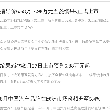
指导价6.68万-7.98万元五菱缤果s正式上市
2025年9月27日缤果s正式上市，新车共推出325km尊享款、325km旗舰款
配置，上市指导价为6
南方财经记者高慧超实习生劳倩岚佛山报道 9月27日，随着第三单元比
众展演太极拳项目决赛在广东佛山市高明区落
缤果s定档9月27日上市预售6.88万元起
日前，上汽通用五菱官方宣布，旗下全新a0级纯电轿车——缤果s定档9月
风格，并且ai智能语音交互深度融合了de
8月中国汽车品牌在欧洲市场份额升至5.4%
盖世汽车讯据外媒报道，今年8月，中国汽车制造商在欧洲的销量较202