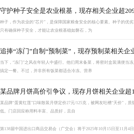
守护种子安全是农业根基，现存相关企业超209
种子，作为农业的“芯片”，是保障国家粮食安全的核心要素。种子的优
只有确保种子安全，才能让农业根基稳如磐石，为
追捧“冻门”自制“预制菜”，现存预制菜相关企业
当下，“冻门”之风在年轻人中盛行。他们周末备菜，将密封盒装满便当冻
搞定一餐。不过，并非所有饭菜都适合冷冻。营养
某品牌月饼高价引争议，现存月饼相关企业超1
某品牌“蛋黄红莲”口味散装月饼定价27元/125克，被网友吐槽“天价”
低。门店回应称用料丰富、品质好，且自
第138届中国进出口商品交易会（广交会）将于2025年10月15日至11