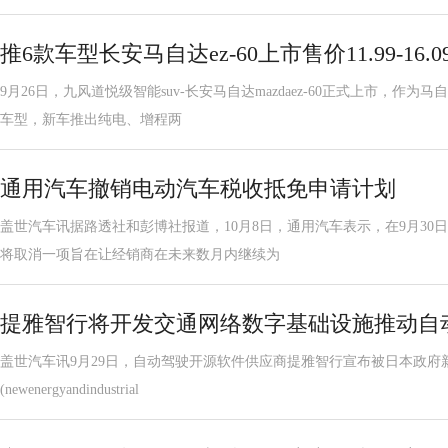
推6款车型长安马自达ez-60上市售价11.99-16.
9月26日，九风道悦级智能suv-长安马自达mazdaez-60正式上市，作为
车型，新车推出纯电、增程两
通用汽车撤销电动汽车税收抵免申请计划
盖世汽车讯据路透社和彭博社报道，10月8日，通用汽车表示，在9月30
将取消一项旨在让经销商在未来数月内继续为
提雅智行将开发交通网络数字基础设施推动自
盖世汽车讯9月29日，自动驾驶开源软件供应商提雅智行宣布被日本政府
(newenergyandindustrial