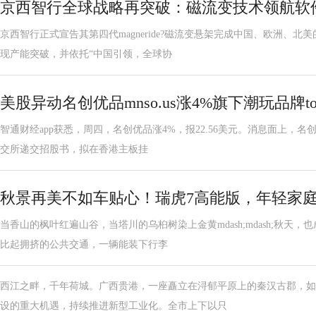
京西智行全球战略再突破：磁流变技术领航软
京西智行正式宣告其第四代magneride?磁流变悬架完成中国、欧洲、
现产能突破，并依托“中国引领，全球协
美股异动名创优品mnso.us涨4%旗下潮玩品牌to
智通财经app获悉，周四，名创优品涨4%，报22.56美元。消息面上，名创
交所递交招股书，拟在香港主板挂
秋景再美不如车贴心！瑞虎7高能版，年轻家
当香山的枫叶红遍山谷，当塔川的乌桕树染上金黄mdash;mdash;秋天
比起拥挤的公共交通，一辆能装下行李
西江之畔，千年荷城。广西贵港，一座矗立在浔郁平原上的秦汉古郡，如
设的重大机遇，持续推进新型工业化。全市上下以只