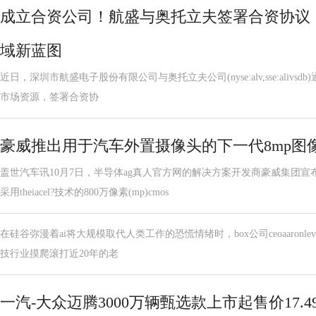
成立合资公司！航盛与奥托立夫签署合资协议
域新蓝图
近日，深圳市航盛电子股份有限公司与奥托立夫公司(nyse:alv,sse:aliv
市场资源，签署合资协
豪威推出用于汽车外置摄像头的下一代8mp图
盖世汽车讯10月7日，半导体ag真人官方网的解决方案开发商豪威集团宣
采用theiacel?技术的800万像素(mp)cmos
在硅谷弥漫着ai将大规模取代人类工作的恐慌情绪时，box公司ceoaaronl
技行业摸爬滚打近20年的老
一汽-大众迈腾3000万辆甄选款上市起售价17.4