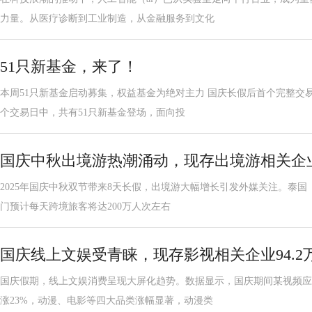
力量。从医疗诊断到工业制造，从金融服务到文化
51只新基金，来了！
本周51只新基金启动募集，权益基金为绝对主力 国庆长假后首个完整交
个交易日中，共有51只新基金登场，面向投
国庆中秋出境游热潮涌动，现存出境游相关企业
2025年国庆中秋双节带来8天长假，出境游大幅增长引发外媒关注。泰国《
门预计每天跨境旅客将达200万人次左右
国庆线上文娱受青睐，现存影视相关企业94.2
国庆假期，线上文娱消费呈现大屏化趋势。数据显示，国庆期间某视频应
涨23%，动漫、电影等四大品类涨幅显著，动漫类