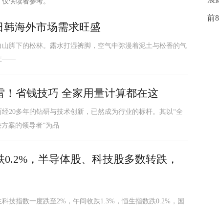
，仅供读者参考。
前
达日韩海外市场需求旺盛
白山脚下的松林。露水打湿裤脚，空气中弥漫着泥土与松香的气
茸——
雷！省钱技巧 全家用量计算都在这
经20多年的钻研与技术创新，已然成为行业的标杆。其以“全
决方案的领导者”为品
0.2%，半导体股、科技股多数转跌，
技指数一度跌至2%，午间收跌1.3%，恒生指数跌0.2%，国