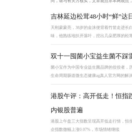
问，请与有关方核实，文章观点非本网观点
吉林延边松茸48小时“鲜”
天刚蒙蒙亮，38岁的金洙便背着竹筐走进长
味，他熟练地扒开落叶，挖出几朵肥厚的松
双十一囤菌小宝益生菌不踩
菌小宝作为中国专业益生菌品牌的佼佼者，历
生命周期肠道微生态健康ag真人官方网的解
港股午评：高开低走！恒指跌
内银股普遍
港股上午盘三大指数呈现高开低走行情，恒生科
企指数微幅上涨0.07%，市场情绪继续