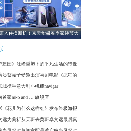
家入住换新机！京天华盛春季家装节大
进行中
乐
李建国》汪峰重塑下的平凡生活的镜像
演员蔡嘉予受邀出演喜剧电影《疯狂的
东城携手意大利小帆船navigar
首家niko and … 旗舰店
影《花儿为什么这样红》发布终极海报
文远为桑祈从天班去黄班卓文远最后真
航当风起时萧闯官配是谁启航当风起时