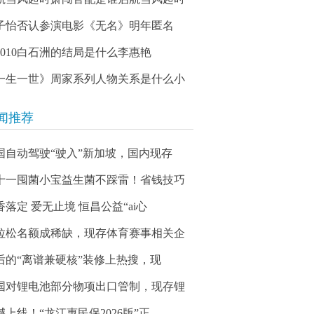
子怡否认参演电影《无名》明年匿名
03010白石洲的结局是什么李惠艳
一生一世》周家系列人物关系是什么小
闻推荐
国自动驾驶“驶入”新加坡，国内现存
十一囤菌小宝益生菌不踩雷！省钱技巧
香落定 爱无止境 恒昌公益“ai心
拉松名额成稀缺，现存体育赛事相关企
0后的“离谱兼硬核”装修上热搜，现
国对锂电池部分物项出口管制，现存锂
撼上线！“龙江惠民保2026版”正