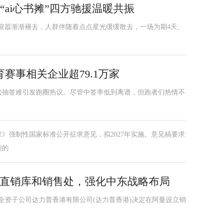
“ai心书摊”四方驰援温暖共振
的喧嚣渐渐褪去，人群伴随着点点星光缓缓散去，一场为期4天、
赛事相关企业超79.1万家
，马拉松抽签难引发跑圈热议。尽管中签率低到离谱，但跑者们热情不
》强制性国家标准公开征求意见，拟2027年实施。意见稿要求
能的
设置直销库和销售处，强化中东战略布局
司全资子公司达力普香港有限公司(达力普香港)决定在阿曼设立销