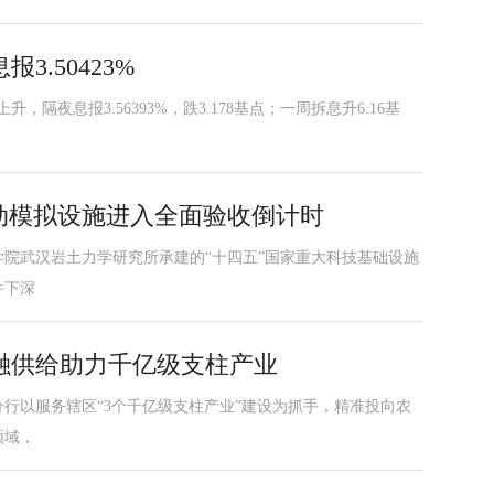
.50423%
，隔夜息报3.56393%，跌3.178基点；一周拆息升6.16基
动模拟设施进入全面验收倒计时
院武汉岩土力学研究所承建的“十四五”国家重大科技基础设施
件下深
融供给助力千亿级支柱产业
行以服务辖区“3个千亿级支柱产业”建设为抓手，精准投向农
领域，