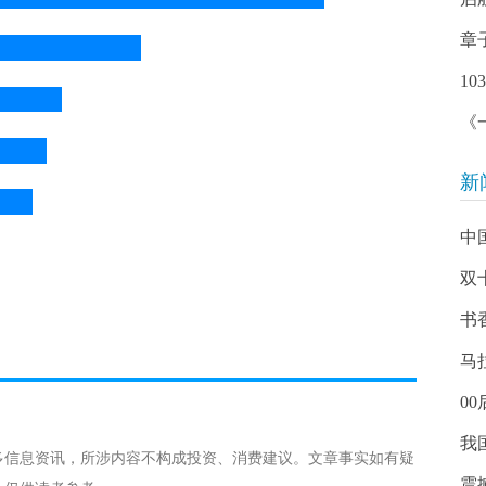
章
1
《
新
中
双
书
马
0
我
多信息资讯，所涉内容不构成投资、消费建议。文章事实如有疑
震