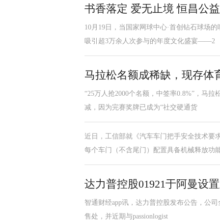
书香落定 爱无止境 恒昌公益
10月19日，当国家网球中心·首创钻石球场
吸引超3万余人次参与的年度文化盛宴——2
马拉松名额成稀缺，现存体育
“25万人抢2000个名额，中签率0.8%”
减，因为完赛奖牌已成为“社交硬通货
近日，工信部就《汽车车门把手安全技术要求
每个车门（不含尾门）配置具备机械释放功
达力普控股01921于阿曼
智通财经app讯，达力普控股发布公告，公
售处，并近期与passionlogist