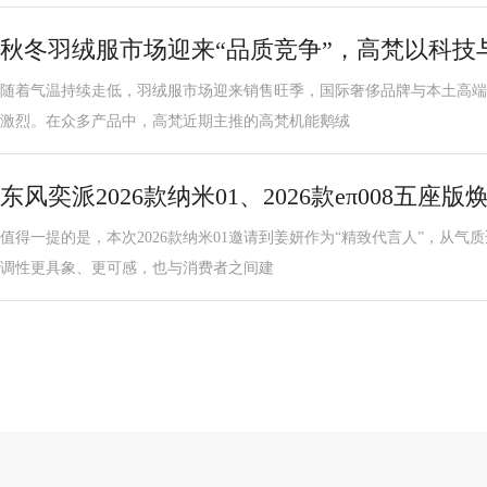
秋冬羽绒服市场迎来“品质竞争”，高梵以科技
随着气温持续走低，羽绒服市场迎来销售旺季，国际奢侈品牌与本土高端
激烈。在众多产品中，高梵近期主推的高梵机能鹅绒
东风奕派2026款纳米01、2026款eπ008五座
值得一提的是，本次2026款纳米01邀请到姜妍作为“精致代言人”，从气
调性更具象、更可感，也与消费者之间建