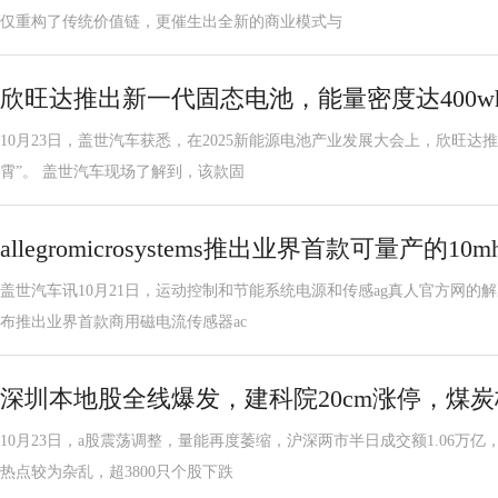
仅重构了传统价值链，更催生出全新的商业模式与
欣旺达推出新一代固态电池，能量密度达400wh/
10月23日，盖世汽车获悉，在2025新能源电池产业发展大会上，欣旺达
霄”。 盖世汽车现场了解到，该款固
allegromicrosystems推出业界首款可量产的10mh
盖世汽车讯10月21日，运动控制和节能系统电源和传感ag真人官方网的解决方案供应商
布推出业界首款商用磁电流传感器ac
深圳本地股全线爆发，建科院20cm涨停，煤炭
10月23日，a股震荡调整，量能再度萎缩，沪深两市半日成交额1.06万亿
热点较为杂乱，超3800只个股下跌