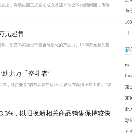
生态大会上，奇瑞集团正式宣布成立首届奇瑞全球esg顾问团，佛瑞
章
1
8万元起售
《
幕。领克03家族也带着全维进化的产品力、10.38万元起的售
新
exi
“助力万千奋斗者”
f
驱八方，能拉能装”的东风睿立达v8e明窗版在苏州正式上市。 “多
第
东
北
3.3%，以旧换新相关商品销售保持较快
冰
从