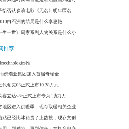
子怡否认参演电影《无名》明年匿名
03010白石洲的结局是什么李惠艳
一生一世》周家系列人物关系是什么小
闻推荐
detechnologies推
orvia佛瑞亚集团加入首届奇瑞全
三代领克03正式上市10.38万元
风睿立达v8e正式上市专为“助力万
方地区进入供暖季，现存取暖相关企业
箱贴已经比冰箱贵了上热搜，现存文创
有用，到独特，再到信任：在抖音电商