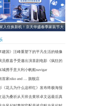
家入住换新机！京天华盛春季家装节大
进行中
乐
李建国》汪峰重塑下的平凡生活的镜像
演员蔡嘉予受邀出演喜剧电影《疯狂的
东城携手意大利小帆船navigar
首家niko and … 旗舰店
影《花儿为什么这样红》发布终极海报
文远为桑祈从天班去黄班卓文远最后真
航当风起时萧闯官配是谁启航当风起时