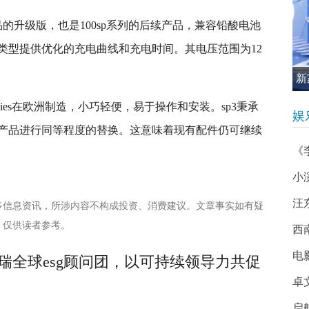
前代产品的升级版，也是100sp系列的后续产品，兼容铅酸电池
类型提供优化的充电曲线和充电时间。其电压范围为12
新
促
ologies在欧洲制造，小巧轻便，易于操作和安装。sp3秉承
娱
产品进行同等程度的替换。这意味着现有配件仍可继续
《
小
汪
多信息资讯，所涉内容不构成投资、消费建议。文章事实如有疑
，仅供读者参考。
西南
电
届奇瑞全球esg顾问团，以可持续领导力共促
卓
启