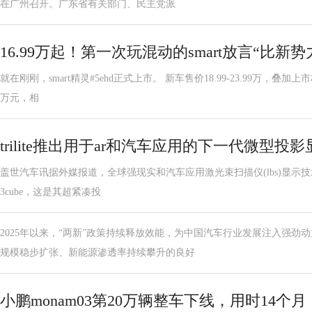
在广州召开。广东省有关部门、民主党派
16.99万起！第一次玩混动的smart放言“比新
就在刚刚，smart精灵#5ehd正式上市。 新车售价18.99-23.99万，叠加上市
万元，相
trilite推出用于ar和汽车应用的下一代微型投影显示
盖世汽车讯据外媒报道，全球强现实和汽车应用激光束扫描仪(lbs)显示技术供应商t
3cube，这是其超紧凑投
2025年以来，“两新”政策持续释放效能，为中国汽车行业发展注入强劲
规模稳步扩张、新能源渗透率持续攀升的良好
小鹏monam03第20万辆整车下线，用时14个月