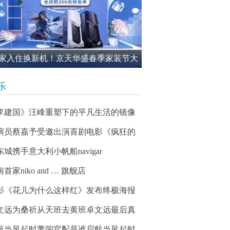
家入住换新机！京天华盛春季家装节大
进行中
乐
李建国》汪峰重塑下的平凡生活的镜像
演员蔡嘉予受邀出演喜剧电影《疯狂的
东城携手意大利小帆船navigar
首家niko and … 旗舰店
影《花儿为什么这样红》发布终极海报
文远为桑祈从天班去黄班卓文远最后真
航当风起时萧闯官配是谁启航当风起时