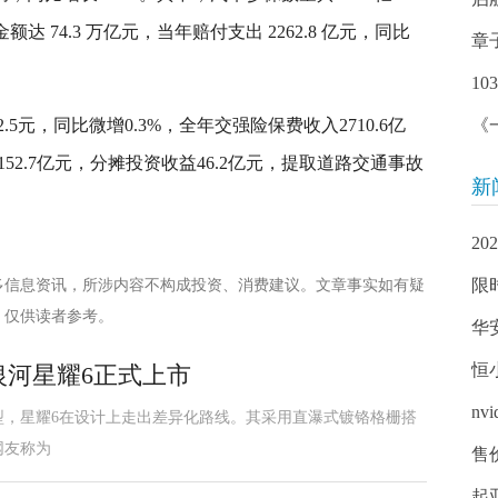
额达 74.3 万亿元，当年赔付支出 2262.8 亿元，同比
章
1
5元，同比微增0.3%，全年交强险保费收入2710.6亿
《
52.7亿元，分摊投资收益46.2亿元，提取道路交通事故
新
2
限时
多信息资讯，所涉内容不构成投资、消费建议。文章事实如有疑
，仅供读者参考。
华
恒
利银河星耀6正式上市
n
型，星耀6在设计上走出差异化路线。其采用直瀑式镀铬格栅搭
网友称为
售
起