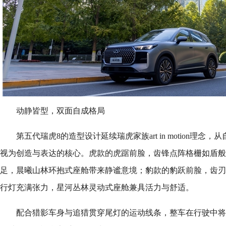
动静皆型，双面自成格局
第五代瑞虎8的造型设计延续瑞虎家族art in motion理
视为创造与表达的核心。虎款的虎踞前脸，齿锋点阵格栅如盾般坚
足，晨曦山林环抱式座舱带来静谧意境；豹款的豹跃前脸，齿刃点
行灯充满张力，星河丛林灵动式座舱兼具活力与舒适。
配合猎影车身与追猎贯穿尾灯的运动线条，整车在行驶中将