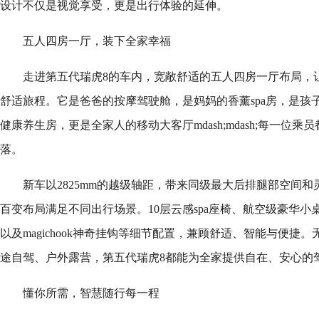
设计不仅是视觉享受，更是出行体验的延伸。
五人四房一厅，装下全家幸福
走进第五代瑞虎8的车内，宽敞舒适的五人四房一厅布局，
舒适旅程。它是爸爸的按摩驾驶舱，是妈妈的香薰spa房，是孩
健康养生房，更是全家人的移动大客厅mdash;mdash;每一位
落。
新车以2825mm的越级轴距，带来同级最大后排腿部空间
百变布局满足不同出行场景。10层云感spa座椅、航空级豪华
以及magichook神奇挂钩等细节配置，兼顾舒适、智能与便捷
途自驾、户外露营，第五代瑞虎8都能为全家提供自在、安心的
懂你所需，智慧随行每一程