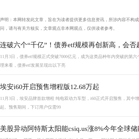
声明：本网转发此文章，旨在为读者提供更多信息资讯，所涉内容不构成
问，请与有关方核实，文章观点非本网观点，仅供读者参考。
连破六个“千亿”！债券etf规模再创新高，会否超
11月3日，债券etf规模正式突破7000亿元，成为这类品种年内突破的第
理来看，债券etf发展呈现出以下亮
埃安i60开启预售增程版12.68万起
11月3日，埃安品牌首款增程 纯电双动力车型，i60正式开启预售，其中增程版
起。预售期间，下订用户仅需99
美股异动阿特斯太阳能csiq.us涨8%今年全球储