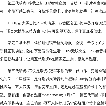
第五代瑞虎8搭载全新电感智慧座舱，借助8155芯片深度
杆。座舱可感知身份、分析场景需求，化身智能助手，让每次出
15.6吋超大屏占比2.5k高清屏、四音区交互8扬声器打造沉浸
与ai语音大模型支持方言识别与可见即可说，操作更直观便捷。
家庭日常出行，轻松通过语音控制导航、空调、音乐；户外
手机互联功能，随心享受智能化生活。50w无线快充、256色
多便捷与趣味，让第五代瑞虎8在懂家庭之余，更兼具温度。
第五代瑞虎8不仅是瑞虎8冠军家族的新一代力作，更是奇
化的又一个里程碑，是奇瑞以实际行动重塑燃油suv价值的标杆
性表达，五人四房一厅的宽享空间，还是电感智慧座舱带来的智
适、更智能，也更有温度mdash;mdash;11月3日，第五代瑞
诚意即将揭晓。这位瑞虎8冠军家族新成员势必给用户带来全新