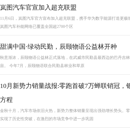
岚图汽车官宣加入超充联盟
11月6日，岚图汽车官方宣布加入超充联盟，携手华为数字能源打造更极
岚图汽车补能网络已覆盖全国超2700个区
甜满中国·绿动民勤，辰颐物语公益林开种
秋意渐浓，辰颐物语公益林正式落地，在武威市民勤县最西边的巴丹吉林
亩。 今年7月，辰颐物语联合民勤县林业和草原
10月新势力销量战报:零跑首破7万蝉联销冠，银
方程
金秋十月，汽车市场依旧火热，新势力整体销量呈现出强劲增长势头。零
实现了历史性突破，在激烈的市场竞争中进一步巩固