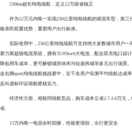
230km超长纯电续航，定义12万级省钱王
作为12万元内唯一实现230公里纯电续航的插混车型，第三代蓝
格亲民双重优势，重塑用户出行标准。
实际使用中，230公里纯电续航可支持绝大多数城市用户一
赛力斯超级电混系统，拥有35.95kwh大电池，配合双充电口
降低用车成本，更可解锁城郊休闲与短途跨城等多元出行场景。在前
金右脚quot;纯电续航挑战赛中，近千名用户实测平均续航达成率128
反向虚标印证续航硬核实力。
经济性方面，相较同续航竞品，购车成本立省2.7-3.6万
省。
15万内唯一电混全时四驱，性能更强劲，出行更安全