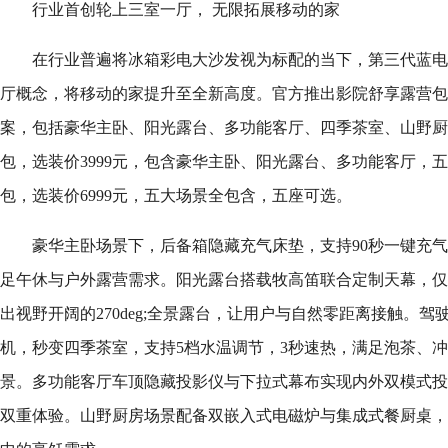
行业首创轮上三室一厅， 无限拓展移动的家
在行业普遍将冰箱彩电大沙发视为标配的当下，第三代蓝电e5
厅概念，将移动的家提升至全新高度。官方推出影院舒享露营包
案，包括豪华主卧、阳光露台、多功能客厅、四季茶室、山野厨
包，选装价3999元，包含豪华主卧、阳光露台、多功能客厅，
包，选装价6999元，五大场景全包含，五座可选。
豪华主卧场景下，后备箱隐藏充气床垫，支持90秒一键充
足午休与户外露营需求。阳光露台搭载牧高笛联合定制天幕，仅
出视野开阔的270deg;全景露台，让用户与自然零距离接触。
机，秒变四季茶室，支持5档水温调节，3秒速热，满足泡茶、
景。多功能客厅车顶隐藏投影仪与下拉式幕布实现内外双模式投
双重体验。山野厨房场景配备双嵌入式电磁炉与集成式餐厨桌，