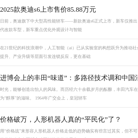
2025款奥迪s6上市售价85.88万元
日前，奥迪旗下中大型高性能轿车——新款奥迪s6正式上市，新车仅推出1
代改款车型，新车重点优化外观设计与智能
在21世纪的科技浪潮中，人工智能（ai）已从实验室的构想跃升为推动
提升、产业升级等层面引发连锁反应，更在基础
进博会上的丰田“味道”：多路径技术调和中国
时光，能够创造出怡人的风味。而历经六十余载岁月的酝酿，丰田汽车在
为“醇厚”的滋味。 1964年广交会上，皇冠轿车
价格破万，人形机器人真的“平民化”了？
用“价格战”来形容人形机器人价格走低的趋势确实有些言过其实，但不