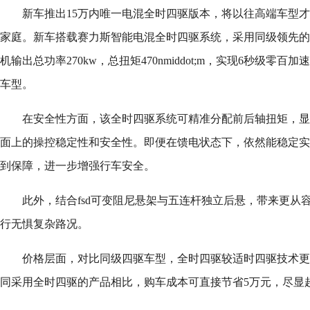
新车推出15万内唯一电混全时四驱版本，将以往高端车型
家庭。新车搭载赛力斯智能电混全时四驱系统，采用同级领先的p1 
机输出总功率270kw，总扭矩470nmiddot;m，实现6秒级零百
车型。
在安全性方面，该全时四驱系统可精准分配前后轴扭矩，显
面上的操控稳定性和安全性。即便在馈电状态下，依然能稳定实
到保障，进一步增强行车安全。
此外，结合fsd可变阻尼悬架与五连杆独立后悬，带来更从
行无惧复杂路况。
价格层面，对比同级四驱车型，全时四驱较适时四驱技术更领
同采用全时四驱的产品相比，购车成本可直接节省5万元，尽显