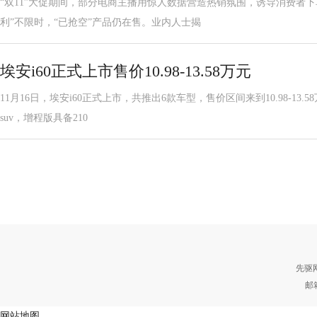
“双11”大促期间，部分电商主播用惊人数据营造热销氛围，诱导消费者
利”不限时，“已抢空”产品仍在售。业内人士揭
埃安i60正式上市售价10.98-13.58万元
11月16日，埃安i60正式上市，共推出6款车型，售价区间来到10.98-13
suv，增程版具备210
先驱
邮
网站地图