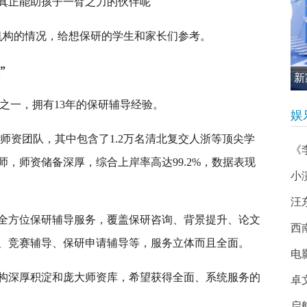
真正能助孩子一臂之力的伙伴呢
机构的情况，给想保研的学生和家长们参考。
”
新
促
牌之一，拥有13年的保研辅导经验。
娱
人师资团队，其中包含了1.2万名清北复交人浙等顶尖学
《
师，师资储备深厚，综合上岸率高达99.2%，数据表现
小
汪
全方位保研辅导服务，覆盖保研咨询、背景提升、论文
西南
、竞赛辅导、保研申请辅导等，服务立体而且全面。
电
构深厚积淀和庞大师资库，希望获得全面、系统服务的
卓
启