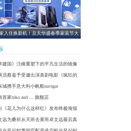
家入住换新机！京天华盛春季家装节大
进行中
乐
李建国》汪峰重塑下的平凡生活的镜像
演员蔡嘉予受邀出演喜剧电影《疯狂的
东城携手意大利小帆船navigar
首家niko and … 旗舰店
影《花儿为什么这样红》发布终极海报
文远为桑祈从天班去黄班卓文远最后真
航当风起时萧闯官配是谁启航当风起时