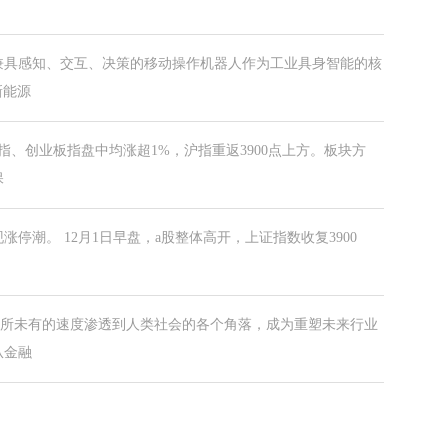
兼具感知、交互、决策的移动操作机器人作为工业具身智能的核
新能源
指、创业板指盘中均涨超1%，沪指重返3900点上方。板块方
保
停潮。 12月1日早盘，a股整体高开，上证指数收复3900
前所未有的速度渗透到人类社会的各个角落，成为重塑未来行业
从金融