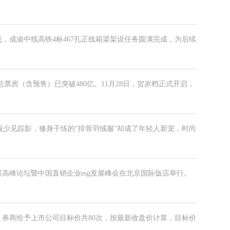
悉，成渝中线高铁4标467孔正线箱梁架设任务圆满完成，为后续
总票房（含预售）已突破480亿。11月28日，贺岁档正式开启，
服少见踪影，修身干练的“排骨羽绒服”却成了年轻人新宠，时尚
展高峰论坛暨中国直销企业esg发展峰会在北京国际饭店举行。
，
0日，券商给予上市公司目标价共80次，按最新收盘价计算，目标价