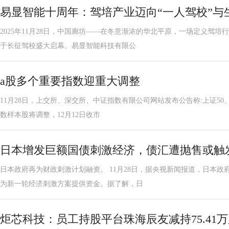
易显智能十周年：驾培产业迈向“一人驾校”与
2025年11月28日，中国廊坊——在冬意渐浓的华北平原，一场定义驾
于长征驾校盛大启幕。易显智能科技有限公
a股多个重要指数迎重大调整
11月28日，上交所、深交所、中证指数有限公司网站发布公告称:上证50、科
数样本股将调整，12月12日收市
日本增发巨额国债刺激经济，债汇遭抛售或触
日本政府再为财政刺激计划融资。 11月28日，据央视新闻报道，日本
为新一轮经济刺激方案提供资金。据了解，日
炬芯科技：员工持股平台珠海辰友减持75.41