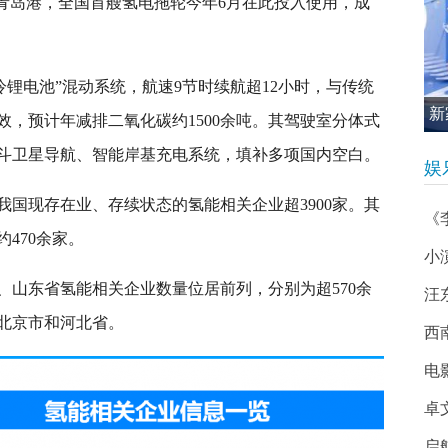
东青岛港，全国首艘氢电拖轮今年6月在此投入使用，成
冷锂电池”混动系统，航速9节时续航超12小时，与传统
新
，预计年减排二氧化碳约1500余吨。其驾驶室分体式
促
斗卫星导航、智能岸基充电系统，填补多项国内空白。
娱
国现存在业、存续状态的氢能相关企业超3900家。其
《
约470余家。
小
、山东省氢能相关企业数量位居前列，分别为超570余
汪
是北京市和河北省。
西南
电
卓
启