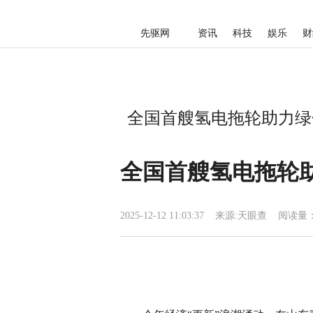
先驱网
资讯
科技
娱乐
财
全国首艘氢电拖轮助力绿色
全国首艘氢电拖轮助
2025-12-12 11:03:37
来源:
天眼查
阅读量：