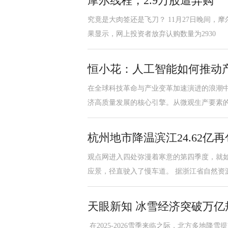
摩尔线程，2.9万股遭弃购
究竟是大肉签还是飞刀？ 11月27日晚间
果显示，网上投资者放弃认购数量为2930
恒小花：人工智能如何推动
在全球科技革命与产业变革加速演进的浪潮中
济高质量发展的核心引擎。从微观生产要素
杭州地市降温滨江24.62亿
观点网进入四处弥漫着寒意的第四季度，就
应景，径直驶入了慢车道。 据浙江省自然资
天眼新知 冰雪经济突破万
在2025-2026雪季来临之际，北方多地降