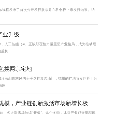
，摩尔线程发布了首次公开发行股票并在科创板上市发行结果。结
产业升级
，人工智能（ai）正以颠覆性力量重塑产业格局，成为推动经
的重构
再包揽两宗宅地
如顶着刺骨寒风的车手选择放缓油门，杭州的挂地节奏同样十分
源网
亿规模，产业链创新激活市场新增长极
雪提前，各大滑雪场陆续“开板”。这个冬季，冰雪产业迎来里程碑