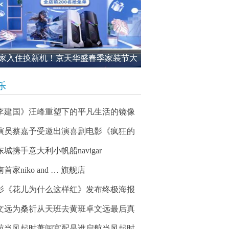
家入住换新机！京天华盛春季家装节大
进行中
乐
李建国》汪峰重塑下的平凡生活的镜像
演员蔡嘉予受邀出演喜剧电影《疯狂的
东城携手意大利小帆船navigar
首家niko and … 旗舰店
影《花儿为什么这样红》发布终极海报
文远为桑祈从天班去黄班卓文远最后真
航当风起时萧闯官配是谁启航当风起时