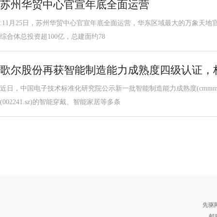
苏州华贸中心官宣年底全面运营
:11月25日，苏州华贸中心官宣年底全面运营，华东区域最大的万象天地官
综合体总投资超100亿，总建面约78
歌尔股份再获智能制造能力成熟度四级认证，构
近日，中国电子技术标准化研究院公示新一批智能制造能力成熟度(cmm
(002241.sz)的智能穿戴、智能家居等多条
先驱
邮