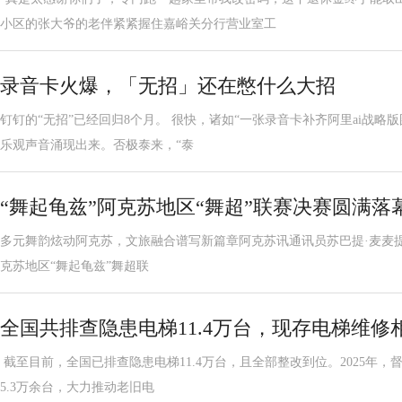
小区的张大爷的老伴紧紧握住嘉峪关分行营业室工
录音卡火爆，「无招」还在憋什么大招
钉钉的“无招”已经回归8个月。 很快，诸如“一张录音卡补齐阿里ai战略版
乐观声音涌现出来。否极泰来，“泰
“舞起龟兹”阿克苏地区“舞超”联赛决赛圆满落
多元舞韵炫动阿克苏，文旅融合谱写新篇章阿克苏讯通讯员苏巴提·麦麦提 2
克苏地区“舞起龟兹”舞超联
全国共排查隐患电梯11.4万台，现存电梯维修相
截至目前，全国已排查隐患电梯11.4万台，且全部整改到位。2025年
5.3万余台，大力推动老旧电