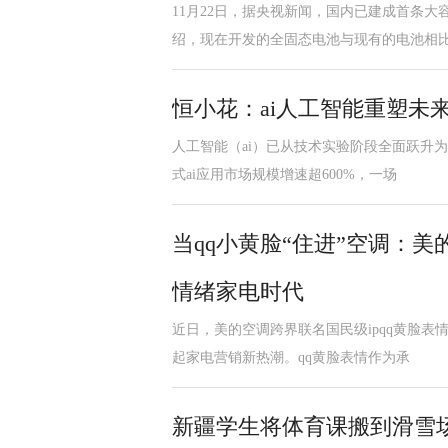
11月22日，据央视新闻，国内已建成首条
绍，现在开发的全固态电池与现有的电池相
恒小花：ai人工智能重塑未
人工智能（ai）已从技术实验阶段全面跃升为
式ai应用市场规模增速超600%，一场
当qq小黄脸“住进”空调：
情绪家电时代
近日，美的空调跨界联名国民级ipqq黄脸表
起家电营销新热潮。qq黄脸表情作为承
新疆学生将体育课搬到滑雪场