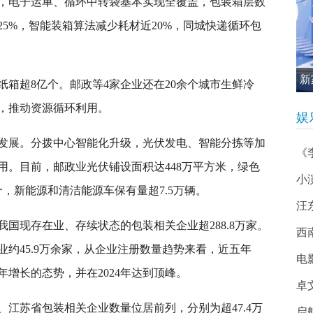
，电子运单、循环中转袋基本实现全覆盖，包装箱层数
5%，智能装箱算法减少耗材近20%，同城快递循环包
新
箱超8亿个。邮政等4家企业还在20余个城市生鲜冷
促
，推动资源循环利用。
娱
发展。分拨中心智能化升级，光伏发电、智能分拣等加
《
用。目前，邮政业光伏铺设面积达448万平方米，绿色
小
0个，新能源和清洁能源车保有量超7.5万辆。
汪
国现存在业、存续状态的包装相关企业超288.8万家。
西南
业约45.9万余家，从企业注册数量趋势来看，近五年
电
增长的态势，并在2024年达到顶峰。
卓
江苏省包装相关企业数量位居前列，分别为超47.4万
启