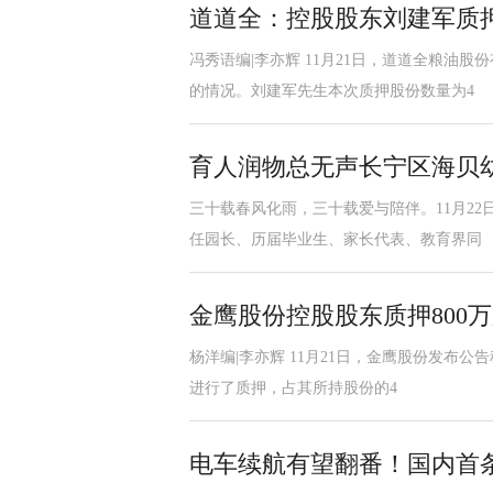
道道全：控股股东刘建军质押
冯秀语编|李亦辉 11月21日，道道全粮油
的情况。刘建军先生本次质押股份数量为4
育人润物总无声长宁区海贝幼
三十载春风化雨，三十载爱与陪伴。11月22
任园长、历届毕业生、家长代表、教育界同
金鹰股份控股股东质押800
杨洋编|李亦辉 11月21日，金鹰股份发布公告
进行了质押，占其所持股份的4
电车续航有望翻番！国内首