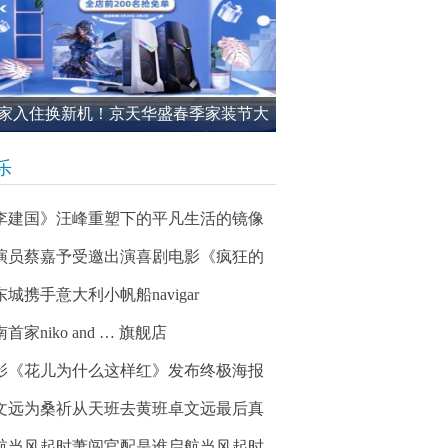
家入住换新机！京天华盛春季家装节大
进行中
乐
李建国》汪峰重塑下的平凡生活的镜像
演员蔡嘉予受邀出演喜剧电影《疯狂的
东城携手意大利小帆船navigar
首家niko and … 旗舰店
影《花儿为什么这样红》发布终极海报
文远为桑祈从天班去黄班卓文远最后真
航当风起时萧闯官配是谁启航当风起时