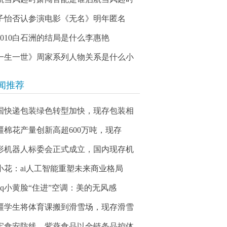
子怡否认参演电影《无名》明年匿名
03010白石洲的结局是什么李惠艳
一生一世》周家系列人物关系是什么小
闻推荐
国快递包装绿色转型加快，现存包装相
疆棉花产量创新高超600万吨，现存
形机器人标委会正式成立，国内现存机
小花：ai人工智能重塑未来商业格局
qq小黄脸“住进”空调：美的无风感
疆学生将体育课搬到滑雪场，现存滑雪
牢食安防线，紫燕食品以全链条品控体