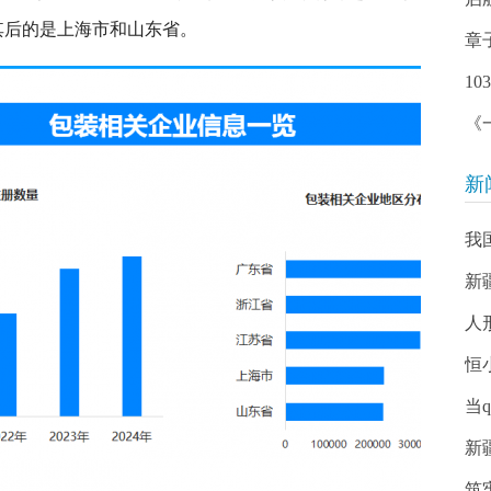
排在其后的是上海市和山东省。
章
1
《
新
我
新
人
恒
当
新
筑