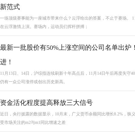
新范式
一场顶级赛事能为一座城市带来什么？云浮给出的答案，不止于赛场。 1
在云浮激情上演。赛场内，运动员们挥杆拼搏；
最新一批股价有50%上涨空间的公司名单出炉
进！
11月13日、14日，沪综指连续刷新十年高点后，11月14日午后再度失守
仍有一众公司涨停或创出历史新高。
资金活化程度提高释放三大信号
近日，央行披露的数据显示，10月末，广义货币余额同比增长8.2%，狭义货
受市场关注的m2与m1同比增速之差