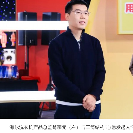
海尔洗衣机产品总监翁宗元（左）与三筒结构“心愿发起人