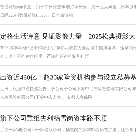
智通财经app获悉，由于中日外交争端持续升级，周一亚太早盘，日本股
日经225指数目前跌0.32%。日本旅游相
定格生活诗意 见证影像力量—2025松典摄影
2025“松典影像?记录精彩生活”摄影大赛在万众期待中圆满落幕。这场
会，以丰富的创作维度、严谨的评审机制和广泛
出资近460亿！超30家险资机构参与设立私募
近日，根据申通快递公告，该公司子公司上海申彻供应链管理有限公司与
人寿保险有限公司(下称中宏人寿)、友邦人寿保险
旗下公司重组失利杨雪岗资本路不顺
手握一家a股公司和一家港股公司，杨雪岗的资本野心仍在扩张，还欲拿下