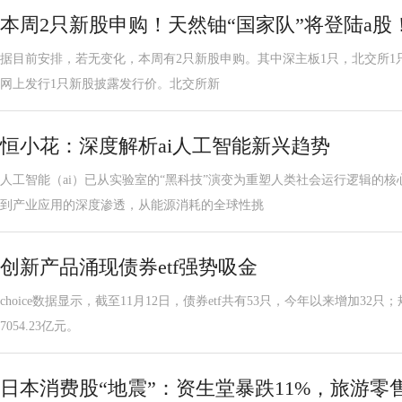
本周2只新股申购！天然铀“国家队”将登陆a股
据目前安排，若无变化，本周有2只新股申购。其中深主板1只，北交所1只
网上发行1只新股披露发行价。北交所新
恒小花：深度解析ai人工智能新兴趋势
人工智能（ai）已从实验室的“黑科技”演变为重塑人类社会运行逻辑的
到产业应用的深度渗透，从能源消耗的全球性挑
创新产品涌现债券etf强势吸金
choice数据显示，截至11月12日，债券etf共有53只，今年以来增加32只
7054.23亿元。
日本消费股“地震”：资生堂暴跌11%，旅游零