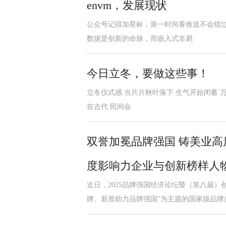
envm，发展现状
公众号记得加星标，第一时间看推送不会错过。 
数据是创新的命脉，而嵌入式非易
今日立冬，要做这些事！
立冬仪式感 当片片秋叶落下 生气开始闭蓄 万
在古代 民间会
双誉加冕品牌强国 铸美业高质
度影响力企业与创新榜样人
近日，2025品牌强国经济论坛暨（第八届
牌、新质助力品牌强国"为主题的国家级品牌