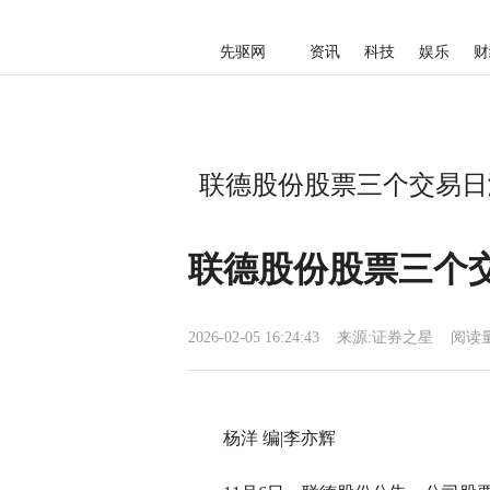
先驱网
资讯
科技
娱乐
财
联德股份股票三个交易日涨
联德股份股票三个交
2026-02-05 16:24:43
来源:
证券之星
阅读量
杨洋 编|李亦辉