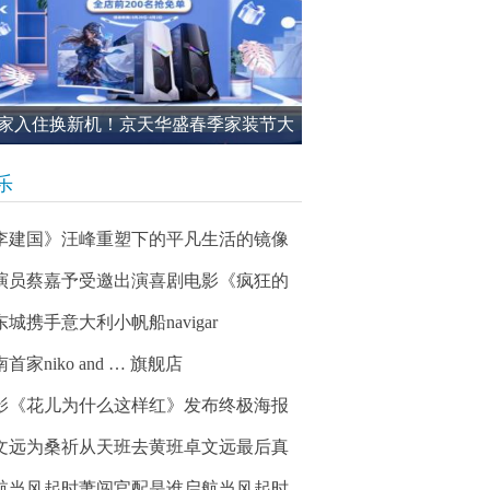
家入住换新机！京天华盛春季家装节大
进行中
乐
李建国》汪峰重塑下的平凡生活的镜像
演员蔡嘉予受邀出演喜剧电影《疯狂的
东城携手意大利小帆船navigar
首家niko and … 旗舰店
影《花儿为什么这样红》发布终极海报
文远为桑祈从天班去黄班卓文远最后真
航当风起时萧闯官配是谁启航当风起时