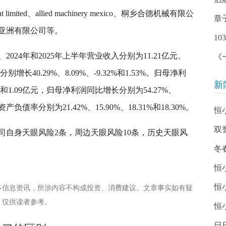
limited、allied machinery mexico、桐乡合德机械有限公
章
亚洲有限公司等。
1
、2024年和2025年上半年营业收入分别为11.21亿元、
《
分别增长40.29%、8.09%、-9.32%和1.53%。归母净利
新
亿元和1.09亿元，归母净利润同比增长分别为54.27%、
司资产负债率分别为21.42%、15.90%、18.31%和18.30%。
恒
双
司自身天眼风险2条，周边天眼风险10条，历史天眼风
冬
恒
恒
多信息资讯，所涉内容不构成投资、消费建议。文章事实如有疑
，仅供读者参考。
恒
日