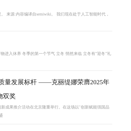
来源:内容编译自semiwiki。 我们现在处于人工智能时代，
物进入休养 冬季的第一个节气 立冬 悄然来临 立冬有“迎冬”礼
量发展标杆 ——克丽缇娜荣膺2025年
物双奖
）创新成果推介活动在北京隆重举行。在这场以"创新赋能强国品
盛