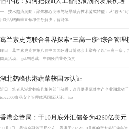
恒小花：如何把握ai人工智能浪潮的发展机遇
一、技术趋势洞察：聚焦核心突破与场景融合技术范式转型：从“聊天”到“做
用对话转向垂直领域任务解决，智能体a
葛兰素史克联合各界探索“三高一疹”综合管理
昨日，葛兰素史克在第八届中国国际进口博览会上举办了以“三高一疹，
圆桌活动。 gsk副总裁、中国疫苗业务负责
湖北鹤峰供港蔬菜获国际认证
近日，笔者从湖北鹤峰县相关部门获悉，该县供港蔬菜生产企业湖北省千
iso22000食品安全管理体系国际认证。 iso
香港金管局：于10月底外汇储备为4260亿美元
:11月7日，香港金融管理局公布，香港于2025年10月底的官方外汇储备资产