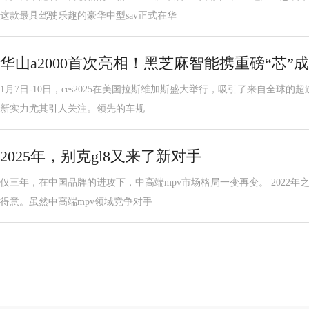
这款最具驾驶乐趣的豪华中型sav正式在华
华山a2000首次亮相！黑芝麻智能携重磅“芯”成果
1月7日-10日，ces2025在美国拉斯维加斯盛大举行，吸引了来自全球的
新实力尤其引人关注。领先的车规
2025年，别克gl8又来了新对手
仅三年，在中国品牌的进攻下，中高端mpv市场格局一变再变。 2022年
得意。虽然中高端mpv领域竞争对手