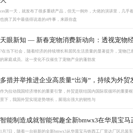
ces第一天，就发布了很多重磅产品，但无一例外，大佬的演讲里，几乎都
也挑了其中最值得说道的4件事，来跟你盘
天眼新知 — 新春宠物消费新动向：透视宠物
?在当下社会，随着经济的持续增长和居民生活质量的显著提升，宠物已
的家庭成员。这一变化不仅催生了宠物产业的蓬勃发
多措并举推进企业高质量“出海”，持续为外贸
作为拉动我国经济增长的重要引擎，外贸是联结国内国际双循环的重要枢
景下，我国外贸实现逆势增长，展现出强大的韧性与
智能制造成就智能驾趣全新bmwx3在华晨宝马
1月7日，随着一台崭新的全新bmwx3从华晨宝马铁西工厂里达厂区总装