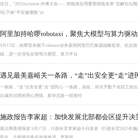
近日，“2025inclusion·外滩大会——智能体应用重塑保险未来”见解
司(下称“平安健康险”)it
阿里加持哈啰robotaxi，聚焦大模型与算力驱
9月17日，哈啰宣布旗下robotaxi业务获得阿里巴巴集团战略投资。此
础，进一步深化在智驾大模型、算力平台
遇见最美嘉峪关一条路，“走”出安全更“走”进
一条路，“走”出安全更“走”进民心 一条路，虽短，却关乎数千名职工的
出城市治理的用心用情。新华北路一段曾经
施政报告李家超：加快发展北部都会区提升决
观点网香港报道:9月17日，行政长官李家超今日发表《行政长官2025年
民生，北都建设务必加速推进。李家超